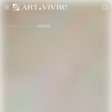
Главная
/ Все ковры
/ AGROS