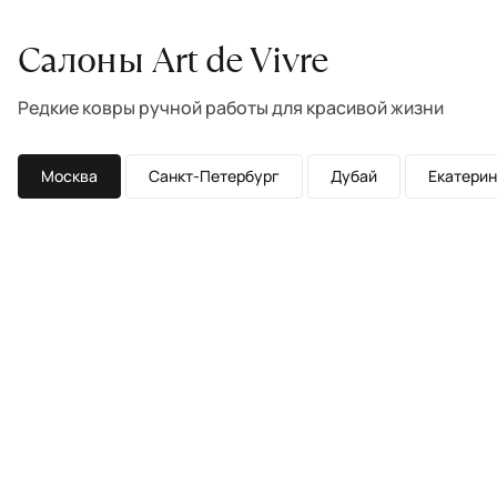
Салоны Art de Vivre
Редкие ковры ручной работы для красивой жизни
Москва
Санкт-Петербург
Дубай
Екатерин