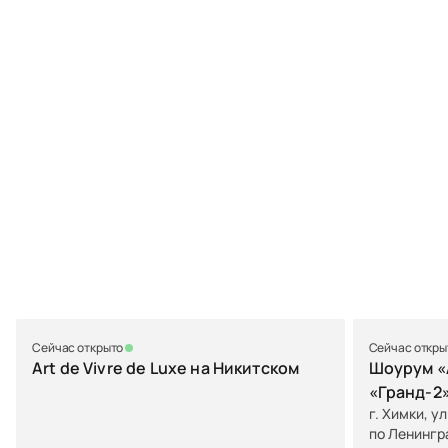
Сейчас открыто
Сейчас откры
Art de Vivre de Luxe на Никитском
Шоурум «A
«Гранд-2
г. Химки, у
по Ленингр