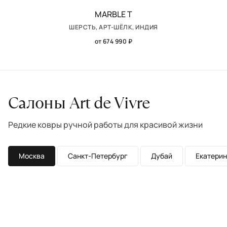
MARBLE T
ШЕРСТЬ, АРТ-ШЁЛК, ИНДИЯ
от 674 990 ₽
Салоны Art de Vivre
Редкие ковры ручной работы для красивой жизни
Москва
Санкт-Петербург
Дубай
Екатерин