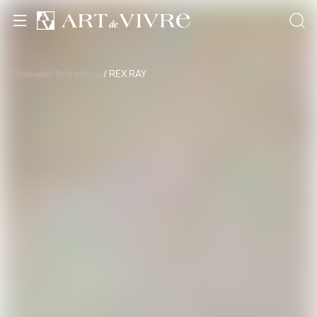
Главная
/ Все ковры
/ REX RAY