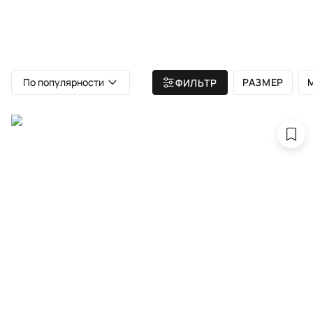
ВСЕ КОВРЫ
АТЕЛЬЕ
КАТА
Главная
/ Все ковры
/ SOMEPLACE IN TIME
По популярности
РАЗМЕР
ФИЛЬТР
SO