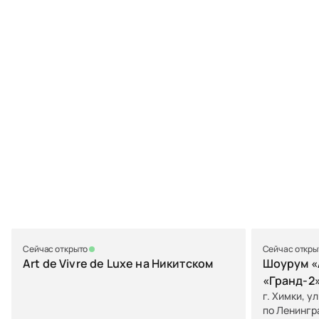
Сейчас открыто
Сейчас откры
Art de Vivre de Luxe на Никитском
Шоурум «A
«Гранд-2
г. Химки, у
по Ленингр