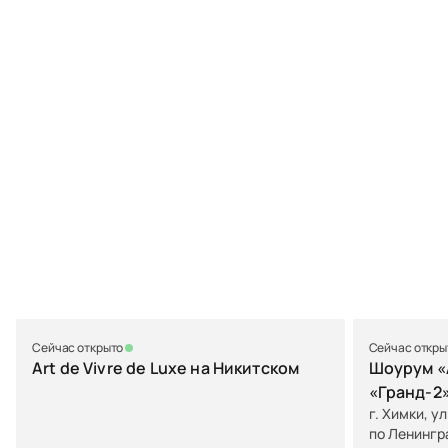
Сейчас открыто
Сейчас откры
Art de Vivre de Luxe на Никитском
Шоурум «A
«Гранд-2
г. Химки, у
по Ленингр