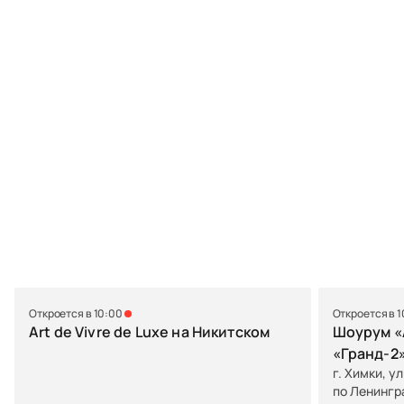
Откроется в 10:00
Откроется в 
Art de Vivre de Luxe на Никитском
Шоурум «A
«Гранд-2
г. Химки, у
по Ленингр