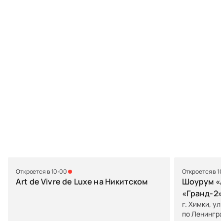
Откроется в 10:00
Откроется в 
Art de Vivre de Luxe на Никитском
Шоурум «A
«Гранд-2
г. Химки, у
по Ленингр