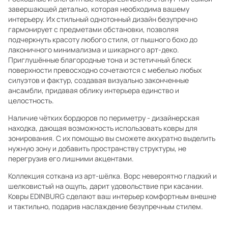
завершающей деталью, которая необходима вашему
интерьеру. Их стильный однотонный дизайн безупречно
гармонирует с предметами обстановки, позволяя
подчеркнуть красоту любого стиля, от пышного бохо до
лаконичного минимализма и шикарного арт-деко.
Приглушённые благородные тона и эстетичный блеск
поверхности превосходно сочетаются с мебелью любых
силуэтов и фактур, создавая визуально законченные
ансамбли, придавая облику интерьера единство и
целостность.
Наличие чётких бордюров по периметру - дизайнерская
находка, дающая возможность использовать ковры для
зонирования. С их помощью вы сможете аккуратно выделить
нужную зону и добавить пространству структуры, не
перегрузив его лишними акцентами.
Коллекция соткана из арт-шёлка. Ворс невероятно гладкий и
шелковистый на ощупь, дарит удовольствие при касании.
Ковры EDINBURG сделают ваш интерьер комфортным внешне
и тактильно, подарив наслаждение безупречным стилем.