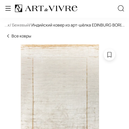
льник
...
/ Бежевый
/ Индийский ковер из арт-шёлка EDINBURG BORDER
...
Все ковры