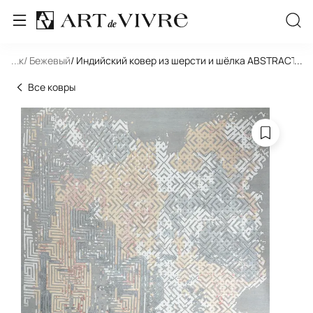
льник
...
/ Бежевый
/ Индийский ковер из шерсти и шёлка ABSTRACT 
...
Все ковры