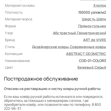
Материал основы
Хлопок
Плотность
155000
узлов/м2
Материал ворса
Шерсть
,
Шёлк
Форма
Прямоугольник
Узор
Абстрактный
,
Геометрический
Бренд
ART de VIVRE
Стиль
Дизайнерские ковры
,
Современные ковры
Коллекция
ABSTRACT GEOMETRIC
Наименование
COD-01-COLOR3
Цвет
Бежевый
,
Серый
Постпродажное обслуживание
Отвозим на реставрацию и чистку ковры ручной работы
Если ваш ковёр ручной работы испачкался или повредился,
обратитесь за помощью к менеджерам салона, где
приобретали ковёр, или позвоните нам по телефону: 8 800
222-96-37.