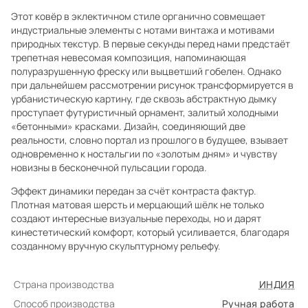
Этот ковёр в эклектичном стиле органично совмещает
индустриальные элементы с нотами винтажа и мотивами
природных текстур. В первые секунды перед нами предстаёт
трепетная невесомая композиция, напоминающая
полуразрушенную фреску или выцветший гобелен. Однако
при дальнейшем рассмотрении рисунок трансформируется в
урбанистическую картину, где сквозь абстрактную дымку
проступает футуристичный орнамент, залитый холодными
«бетонными» красками. Дизайн, соединяющий две
реальности, словно портал из прошлого в будущее, взывает
одновременно к ностальгии по «золотым дням» и чувству
новизны в бесконечной пульсации города.
Эффект динамики передан за счёт контраста фактур.
Плотная матовая шерсть и мерцающий шёлк не только
создают интересные визуальные переходы, но и дарят
кинестетический комфорт, который усиливается, благодаря
созданному вручную скульптурному рельефу.
Страна производства
ИНДИЯ
Способ производства
Ручная работа