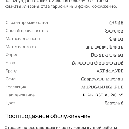
непринуждённого шика. Изделия подойдут для любой
комнаты или зоны, став гармоничным фоном к окружению.
Страна производства
ИНДИЯ
Способ производства
Хендлум
Материал основы
Хлопок
Материал ворса
Арт-шёлк
,
Шерсть
Форма
Прямоугольник
Узор
Однотонный с текстурой
Бренд
ART de VIVRE
Стиль
Современные ковры
Коллекция
MURUGAN HIGH PILE
Наименование
PLAIN-BGE-AJ12/G145
Цвет
Бежевый
Постпродажное обслуживание
Отвозим на реставрацию и чистку ковры ручной работы