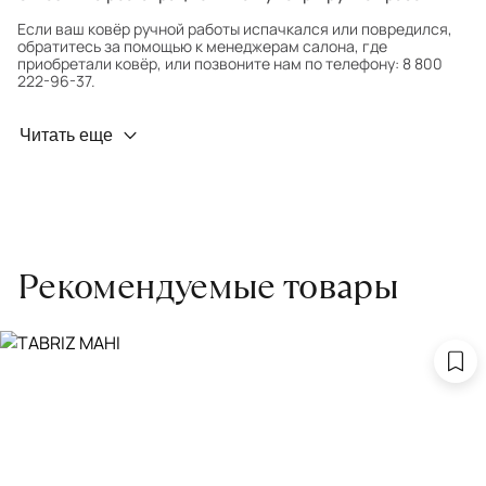
Если ваш ковёр ручной работы испачкался или повредился,
обратитесь за помощью к менеджерам салона, где
приобретали ковёр, или позвоните нам по телефону: 8 800
222-96-37.
Профилактика износа
Читать еще
Чтобы ковёр меньше изнашивался и выцветал, раз в полгода
его следует поворачивать на 180° для равномерного
распределения нагрузки. Мы возьмём эту работу на себя.
Проводим оценку ковров для страховки
Обратитесь в салон, где приобретали ковёр, договоритесь о
Рекомендуемые товары
заборе ковра экспертом либо привозите его в салон.