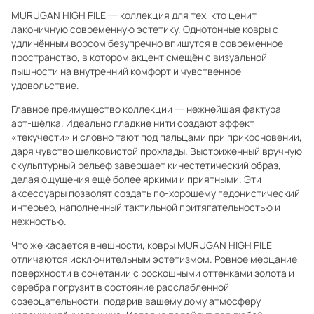
MURUGAN HIGH PILE 一 коллекция для тех, кто ценит
лаконичную современную эстетику. Однотонные ковры с
удлинённым ворсом безупречно впишутся в современное
пространство, в котором акцент смещён с визуальной
пышности на внутренний комфорт и чувственное
удовольствие.
Главное преимущество коллекции 一 нежнейшая фактура
арт-шёлка. Идеально гладкие нити создают эффект
«текучести» и словно тают под пальцами при прикосновении,
даря чувство шелковистой прохлады. Выстриженный вручную
скульптурный рельеф завершает кинестетический образ,
делая ощущения ещё более яркими и приятными. Эти
аксессуары позволят создать по-хорошему гедонистический
интерьер, наполненный тактильной притягательностью и
нежностью.
Что же касается внешности, ковры MURUGAN HIGH PILE
отличаются исключительным эстетизмом. Ровное мерцание
поверхности в сочетании с роскошными оттенками золота и
серебра погрузит в состояние расслабленной
созерцательности, подарив вашему дому атмосферу