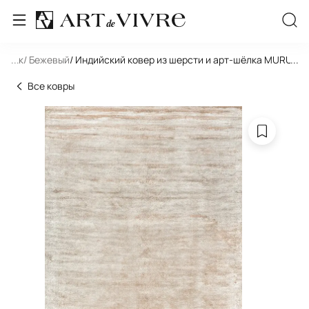
льник
...
/ Бежевый
/ Индийский ковер из шерсти и арт-шёлка MURUGAN
...
Все ковры