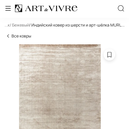
льник
...
/ Бежевый
/ Индийский ковер из шерсти и арт-шёлка MURUGAN
...
Все ковры