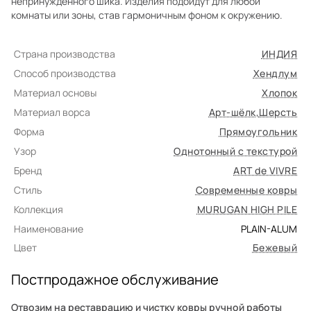
непринуждённого шика. Изделия подойдут для любой
комнаты или зоны, став гармоничным фоном к окружению.
Страна производства
ИНДИЯ
Способ производства
Хендлум
Материал основы
Хлопок
Материал ворса
Арт-шёлк
,
Шерсть
Форма
Прямоугольник
Узор
Однотонный с текстурой
Бренд
ART de VIVRE
Стиль
Современные ковры
Коллекция
MURUGAN HIGH PILE
Наименование
PLAIN-ALUM
Цвет
Бежевый
Постпродажное обслуживание
Отвозим на реставрацию и чистку ковры ручной работы