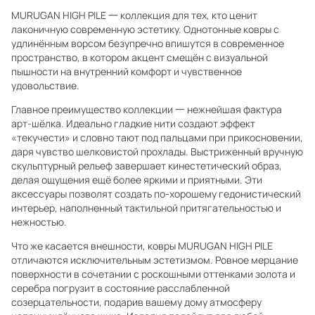
MURUGAN HIGH PILE 一 коллекция для тех, кто ценит
лаконичную современную эстетику. Однотонные ковры с
удлинённым ворсом безупречно впишутся в современное
пространство, в котором акцент смещён с визуальной
пышности на внутренний комфорт и чувственное
удовольствие.
Главное преимущество коллекции 一 нежнейшая фактура
арт-шёлка. Идеально гладкие нити создают эффект
«текучести» и словно тают под пальцами при прикосновении,
даря чувство шелковистой прохлады. Выстриженный вручную
скульптурный рельеф завершает кинестетический образ,
делая ощущения ещё более яркими и приятными. Эти
аксессуары позволят создать по-хорошему гедонистический
интерьер, наполненный тактильной притягательностью и
нежностью.
Что же касается внешности, ковры MURUGAN HIGH PILE
отличаются исключительным эстетизмом. Ровное мерцание
поверхности в сочетании с роскошными оттенками золота и
серебра погрузит в состояние расслабленной
созерцательности, подарив вашему дому атмосферу