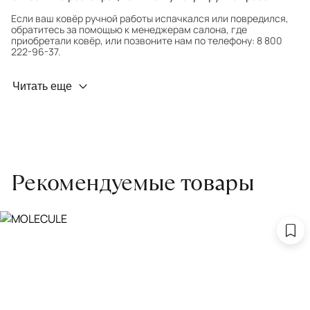
Если ваш ковёр ручной работы испачкался или повредился,
обратитесь за помощью к менеджерам салона, где
приобретали ковёр, или позвоните нам по телефону: 8 800
222-96-37.
Профилактика износа
Читать еще
Чтобы ковёр меньше изнашивался и выцветал, раз в полгода
его следует поворачивать на 180° для равномерного
распределения нагрузки. Мы возьмём эту работу на себя.
Проводим оценку ковров для страховки
Обратитесь в салон, где приобретали ковёр, договоритесь о
Рекомендуемые товары
заборе ковра экспертом либо привозите его в салон.