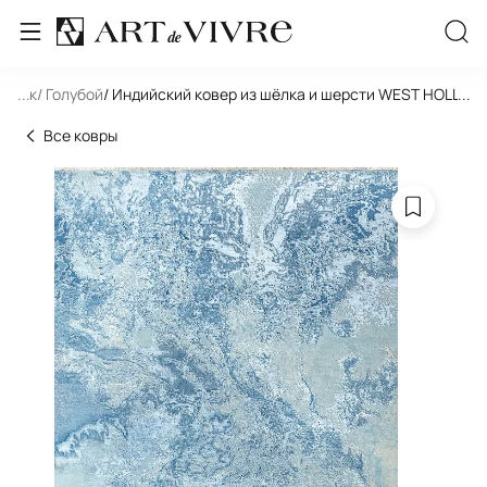
льник
...
/ Голубой
/ Индийский ковер из шёлка и шерсти WEST HOLLYW
...
Все ковры