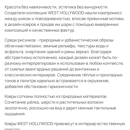
Красота без навязчивости, эстетика без вычурности.
Создатели коллекции WEST HOLLYWOOD нашли компромисс
между шиком и повседневностью, вписав привычные мотивы
в дизайн ковров и придав им шарм с помощью выверенных
композиций и качественных фактур.
Среди рисунков - природные и урбанистические образы:
облачные пейзажи, земные рельефы, текстуры воды и
асфальта, очертания зданий и рамы зеркал. Благодаря
абстрактному исполнению, каждый дизайн может быть по-
разному интерпретирован и использован в любом контексте,
от смелых авангардных решений до винтажных и
классических интерьеров. Соединение тёплых и прохладных
тонов в палитре идеально встраивается в окружение,
добавляя обстановке гармоничности.
Ковры сотканы полностью из природных материалов.
Сочетание шёлка, шерсти и растительных волокон
экологично, роскошно на вид и дарит нежные тактильные
ощущения.
Ковры WEST HOLLYWOOD привнесут в интерьер естественную
красоту.