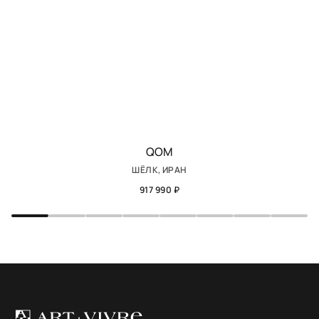
QOM
ШЁЛК, ИРАН
917 990 ₽