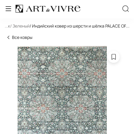
льник
...
/ Зеленый
/ Индийский ковер из шерсти и шёлка PALACE OF D
...
Все ковры