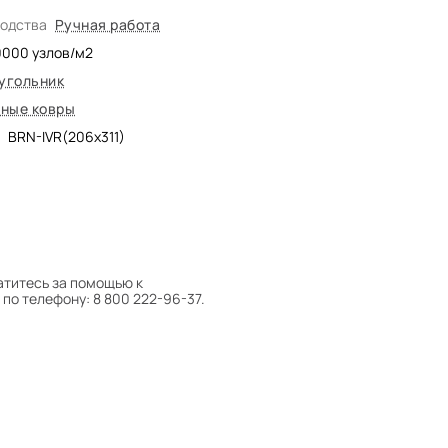
водства
Ручная работа
0000
узлов/м2
угольник
ные ковры
BRN-IVR(206x311)
атитесь за помощью к
по телефону: 8 800 222-96-37.
 следует поворачивать на 180°
оту на себя.