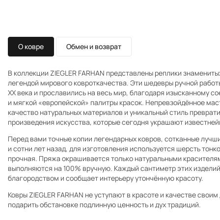
О ковре
Обмен и возврат
В коллекции ZIEGLER FARHAN представлены реплики знаменитых 
легендой мирового ковроткачества. Эти шедевры ручной работы
XX века и прославились на весь мир, благодаря изысканному 
и мягкой «европейской» палитры красок. Непревзойдённое мас
качество натуральных материалов и уникальный стиль преврати
произведения искусства, которые сегодня украшают известней
Перед вами точные копии легендарных ковров, сотканные лучш
и сотни лет назад, для изготовления используется шерсть тонк
прочная. Пряжа окрашивается только натуральными красителям
выполняются на 100% вручную. Каждый сантиметр этих издели
благородством и сообщает интерьеру утончённую красоту.
Ковры ZIEGLER FARHAN не уступают в красоте и качестве своим
подарить обстановке подлинную ценность и дух традиций.