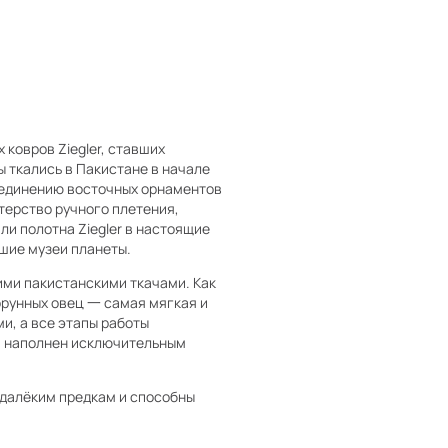
ковров Ziegler, ставших
 ткались в Пакистане в начале
соединению восточных орнаментов
терство ручного плетения,
ли полотна Ziegler в настоящие
шие музеи планеты.
ими пакистанскими ткачами. Как
орунных овец 一 самая мягкая и
и, а все этапы работы
й наполнен исключительным
 далёким предкам и способны