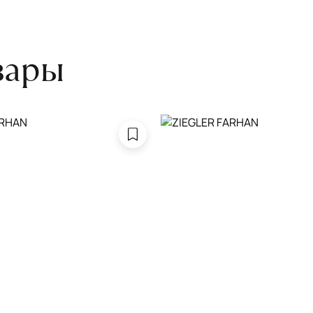
боре ковра экспертом либо
вары