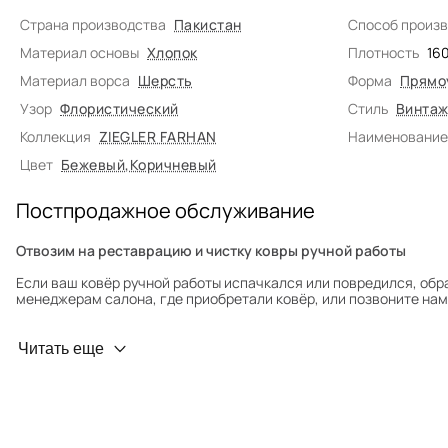
Страна производства
Пакистан
Способ произ
Материал основы
Хлопок
Плотность
16
Материал ворса
Шерсть
Форма
Прямо
Узор
Флористический
Стиль
Винтаж
Коллекция
ZIEGLER FARHAN
Наименование
Цвет
Бежевый
,
Коричневый
Постпродажное обслуживание
Отвозим на реставрацию и чистку ковры ручной работы
Если ваш ковёр ручной работы испачкался или повредился, обр
менеджерам салона, где приобретали ковёр, или позвоните нам 
Профилактика износа
Читать еще
Чтобы ковёр меньше изнашивался и выцветал, раз в полгода его
для равномерного распределения нагрузки. Мы возьмём эту раб
Проводим оценку ковров для страховки