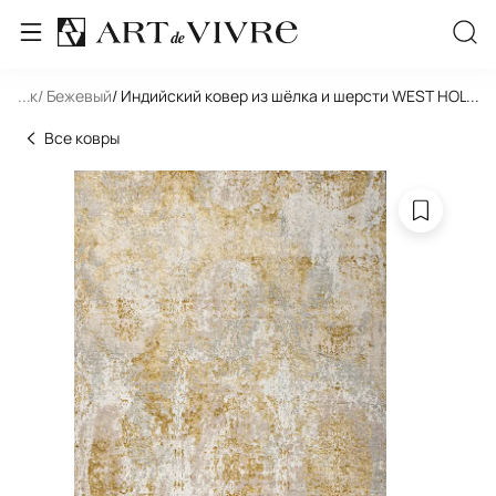
льник
...
/ Бежевый
/ Индийский ковер из шёлка и шерсти WEST HOLL
...
Все ковры