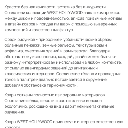
Красота без навязчивости, эстетика без вычурности.
Создатели коллекции WEST HOLLYWOOD нашли компромисс
между шиком и повседневностью, вписав привычные мотивы
в дизайн ковров и придав им шарм с помощью выверенных
композиций и качественных фактур.
Среди рисунков - природные и урбанистические образы:
облачные пейзажи, земные рельефы, текстуры воды и
асфальта, очертания зданий и рамы зеркал. Благодаря
абстрактному исполнению, каждый дизайн может быть по-
разному интерпретирован и использован в любом контексте,
от смелых авангардных решений до винтажных и
классических интерьеров. Соединение тёплых и прохладных
тонов в палитре идеально встраивается в окружение,
добавляя обстановке гармоничности.
Ковры сотканы полностью из природных материалов.
Сочетание шёлка, шерсти и растительных волокон
экологично, роскошно на вид и дарит нежные тактильные
ощущения.
Ковры WEST HOLLYWOOD привнесут в интерьер естественную
красоту.