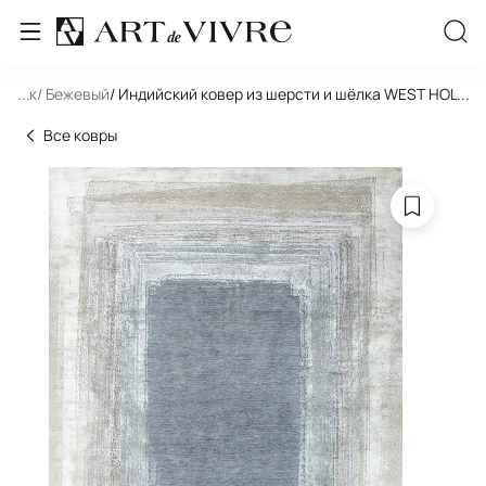
льник
...
/ Бежевый
/ Индийский ковер из шерсти и шёлка WEST HOLLY
...
Все ковры