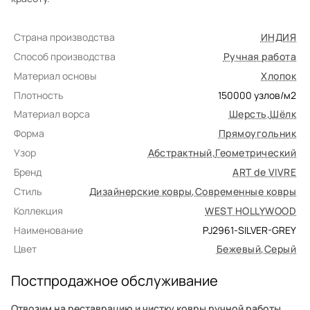
Страна производства
ИНДИЯ
Способ производства
Ручная работа
Материал основы
Хлопок
Плотность
150000
узлов/м2
Материал ворса
Шерсть
,
Шёлк
Форма
Прямоугольник
Узор
Абстрактный
,
Геометрический
Бренд
ART de VIVRE
Стиль
Дизайнерские ковры
,
Современные ковры
Коллекция
WEST HOLLYWOOD
Наименование
PJ2961-SILVER-GREY
Цвет
Бежевый
,
Серый
Постпродажное обслуживание
Отвозим на реставрацию и чистку ковры ручной работы