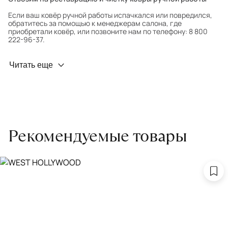
Если ваш ковёр ручной работы испачкался или повредился,
обратитесь за помощью к менеджерам салона, где
приобретали ковёр, или позвоните нам по телефону: 8 800
222-96-37.
Профилактика износа
Читать еще
Чтобы ковёр меньше изнашивался и выцветал, раз в полгода
его следует поворачивать на 180° для равномерного
распределения нагрузки. Мы возьмём эту работу на себя.
Проводим оценку ковров для страховки
Обратитесь в салон, где приобретали ковёр, договоритесь о
Рекомендуемые товары
заборе ковра экспертом либо привозите его в салон.