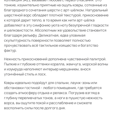
тонкие, изумительно приятные на ощупь ковры, сотканные из
благородного сочетания шерсти с арт-шёлком. Натуральный
шерстяной ворс обладает плотной текстурой, прикосновение
к которой дарит тепло, в то время как нити арт-шёлка
добавляют в эту симфонию уюта ноту безупречной гладкости
и шелковистости. Абсолютным же удовольствие становится
благодаря рельефу. Деликатная, едва уловимая
скульптурность поверхности позволяет полностью
прочувствовать всё тактильное изящество и богатство
фактур.
Нежность прикосновений дополнена чувственной палитрой.
Пылкие и глубокие оттенки коралла, жемчуга, морской волны
и изумруда наполняют интерьер мерцанием, внося
утончённый стиль и лоск.
Ковры идеально подойдут для спальни, лаунж-зоны или
обстановки гостиной - любого помещения, где требуется
создать атмосферу отдыха и релакса. Погрузив взгляд в
глубину переливчатых тонов, а ноги в пушистую нежность
ворса, вы ощутите покой и расслабление и сможете
восполнить силы после долгого дня.