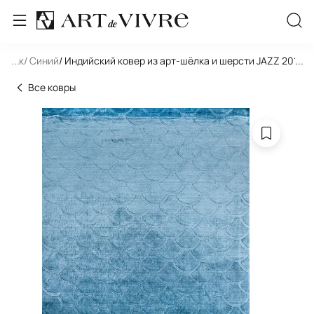
льник
...
/ Синий
/ Индийский ковер из арт-шёлка и шерсти JAZZ 2019
...
Все ковры