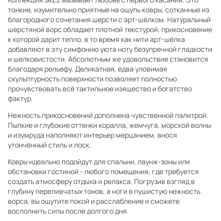
тонкие, изумительно приятные на ощупь ковры, сотканные из
благородного сочетания шерсти с арт-шёлком. Натуральный
шерстяной ворс обладает плотной текстурой, прикосновение
к которой дарит тепло, в то время как нити арт-шёлка
добавляют в эту симфонию уюта ноту безупречной гладкости
и шелковистости. Абсолютным же удовольствие становится
благодаря рельефу. Деликатная, едва уловимая
скульптурность поверхности позволяет полностью
прочувствовать всё тактильное изящество и богатство
фактур.
Нежность прикосновений дополнена чувственной палитрой.
Пылкие и глубокие оттенки коралла, жемчуга, морской волны
и изумруда наполняют интерьер мерцанием, внося
утончённый стиль и лоск.
Ковры идеально подойдут для спальни, лаунж-зоны или
обстановки гостиной - любого помещения, где требуется
создать атмосферу отдыха и релакса. Погрузив взгляд в
глубину переливчатых тонов, а ноги в пушистую нежность
ворса, вы ощутите покой и расслабление и сможете
восполнить силы после долгого дня.