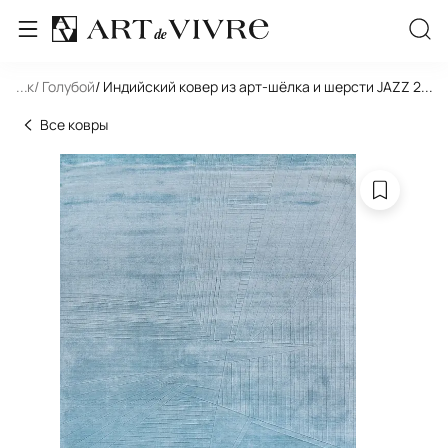
льник
...
/ Голубой
/ Индийский ковер из арт-шёлка и шерсти JAZZ 2021
...
Все ковры