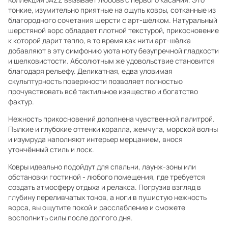
тонкие, изумительно приятные на ощупь ковры, сотканные из
благородного сочетания шерсти с арт-шёлком. Натуральный
шерстяной ворс обладает плотной текстурой, прикосновение
к которой дарит тепло, в то время как нити арт-шёлка
добавляют в эту симфонию уюта ноту безупречной гладкости
и шелковистости. Абсолютным же удовольствие становится
благодаря рельефу. Деликатная, едва уловимая
скульптурность поверхности позволяет полностью
прочувствовать всё тактильное изящество и богатство
фактур.
Нежность прикосновений дополнена чувственной палитрой.
Пылкие и глубокие оттенки коралла, жемчуга, морской волны
и изумруда наполняют интерьер мерцанием, внося
утончённый стиль и лоск.
Ковры идеально подойдут для спальни, лаунж-зоны или
обстановки гостиной - любого помещения, где требуется
создать атмосферу отдыха и релакса. Погрузив взгляд в
глубину переливчатых тонов, а ноги в пушистую нежность
ворса, вы ощутите покой и расслабление и сможете
восполнить силы после долгого дня.