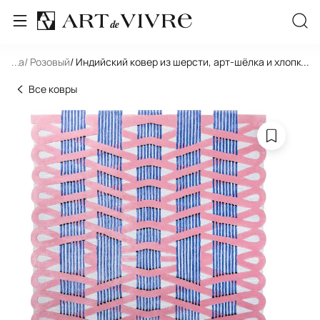
игура
...
/ Розовый
/ Индийский ковер из шерсти, арт-шёлка и хлопка I
...
Все ковры