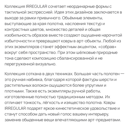
Коллекция IRREGULAR сочетает неординарные формы с
тактильной экспрессией. Идея этих дизайнов заключается в
выходе за рамки привычного. Объёмные элементы,
выступающие за края полотна, наслоения текстур и
контрастных цветов, множество деталей и общая
изобильность образов вместе создают ощущение нарочитой
избыточности и превращают ковры в арт-объекты. Любой из
этих экземпляров станет эффектным акцентом, «собрав»
вокруг себя пространство. При этом шёлковые природные
тона сделают композицию сбалансированной и не
перегруженной визуально.
Коллекция соткана в двух техниках. Большая часть полотен 一
это ручная набивка, благодаря которой фактуры шерсти и
растительных волокон ощущаются более упругими и
плотными. Также есть экземпляры ручной работы,
изготовленные полностью традиционным методом. Их
отличает тонкость, лёгкость и изящество полотна. Ковры
IRREGULAR подарят яркое кинестетическое удовольствие и
станут способом дать новый голос вашему интерьеру,
заменив обыденные вещи впечатляющими арт-предметами.