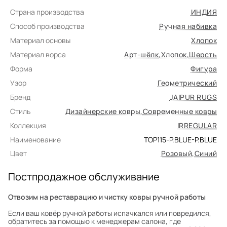
Страна производства
ИНДИЯ
Способ производства
Ручная набивка
Материал основы
Хлопок
Материал ворса
Арт-шёлк
,
Хлопок
,
Шерсть
Форма
Фигура
Узор
Геометрический
Бренд
JAIPUR RUGS
Стиль
Дизайнерские ковры
,
Современные ковры
Коллекция
IRREGULAR
Наименование
TOP115-P.BLUE-P.BLUE
Цвет
Розовый
,
Синий
Постпродажное обслуживание
Отвозим на реставрацию и чистку ковры ручной работы
Если ваш ковёр ручной работы испачкался или повредился,
обратитесь за помощью к менеджерам салона, где