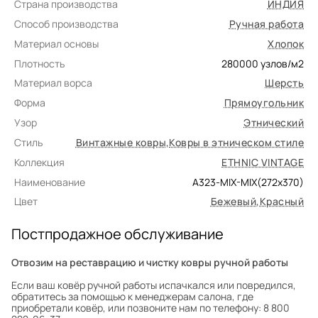
Страна производства
ИНДИЯ
Способ производства
Ручная работа
Материал основы
Хлопок
Плотность
280000
узлов/м2
Материал ворса
Шерсть
Форма
Прямоугольник
Узор
Этнический
Стиль
Винтажные ковры
,
Ковры в этническом стиле
Коллекция
ETHNIC VINTAGE
Наименование
A323-MIX-MIX(272x370)
Цвет
Бежевый
,
Красный
Постпродажное обслуживание
Отвозим на реставрацию и чистку ковры ручной работы
Если ваш ковёр ручной работы испачкался или повредился,
обратитесь за помощью к менеджерам салона, где
приобретали ковёр, или позвоните нам по телефону: 8 800