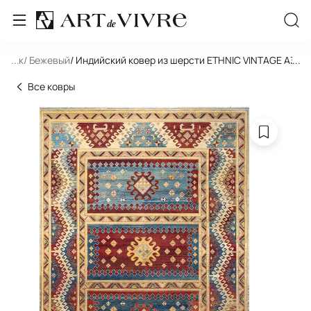
льник
...
/ Бежевый
/ Индийский ковер из шерсти ETHNIC VINTAGE A323
...
Все ковры