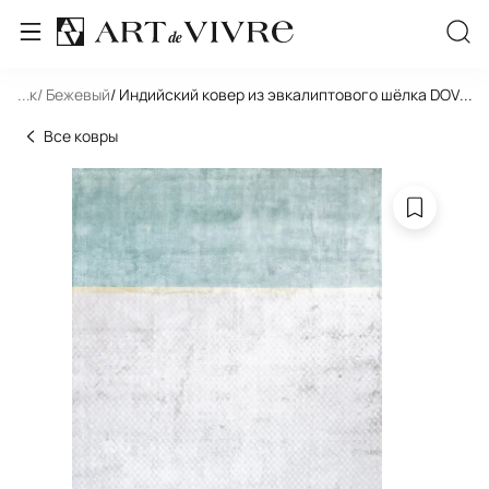
льник
...
/ Бежевый
/ Индийский ковер из эвкалиптового шёлка DOVE 
...
Все ковры