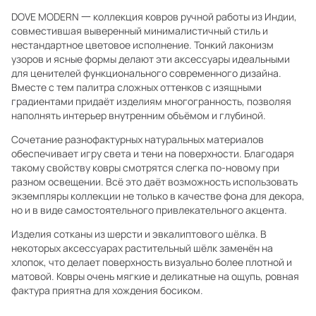
DOVE MODERN 一 коллекция ковров ручной работы из Индии,
совместившая выверенный минималистичный стиль и
нестандартное цветовое исполнение. Тонкий лаконизм
узоров и ясные формы делают эти аксессуары идеальными
для ценителей функционального современного дизайна.
Вместе с тем палитра сложных оттенков с изящными
градиентами придаёт изделиям многогранность, позволяя
наполнять интерьер внутренним объёмом и глубиной.
Сочетание разнофактурных натуральных материалов
обеспечивает игру света и тени на поверхности. Благодаря
такому свойству ковры смотрятся слегка по-новому при
разном освещении. Всё это даёт возможность использовать
экземпляры коллекции не только в качестве фона для декора,
но и в виде самостоятельного привлекательного акцента.
Изделия сотканы из шерсти и эвкалиптового шёлка. В
некоторых аксессуарах растительный шёлк заменён на
хлопок, что делает поверхность визуально более плотной и
матовой. Ковры очень мягкие и деликатные на ощупь, ровная
фактура приятна для хождения босиком.