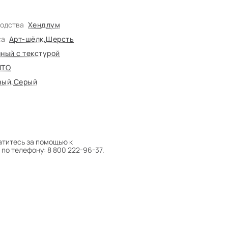
водства
Хендлум
са
Арт-шёлк
,
Шерсть
ный с текстурой
ITO
вый
,
Серый
атитесь за помощью к
по телефону: 8 800 222-96-37.
 следует поворачивать на 180°
оту на себя.
боре ковра экспертом либо