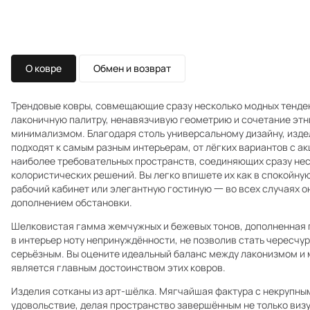
О ковре
Обмен и возврат
Трендовые ковры, совмещающие сразу несколько модных тенде
лаконичную палитру, ненавязчивую геометрию и сочетание эт
минимализмом. Благодаря столь универсальному дизайну, изде
подходят к самым разным интерьерам, от лёгких вариантов с ак
наиболее требовательных пространств, соединяющих сразу нес
колористических решений. Вы легко впишете их как в спокойную
рабочий кабинет или элегантную гостиную 一 во всех случаях 
дополнением обстановки.
Шелковистая гамма жемчужных и бежевых тонов, дополненная 
в интерьер ноту непринуждённости, не позволив стать чересчу
серьёзным. Вы оцените идеальный баланс между лаконизмом и 
является главным достоинством этих ковров.
Изделия сотканы из арт-шёлка. Мягчайшая фактура с некрупны
удовольствие, делая пространство завершённым не только визу