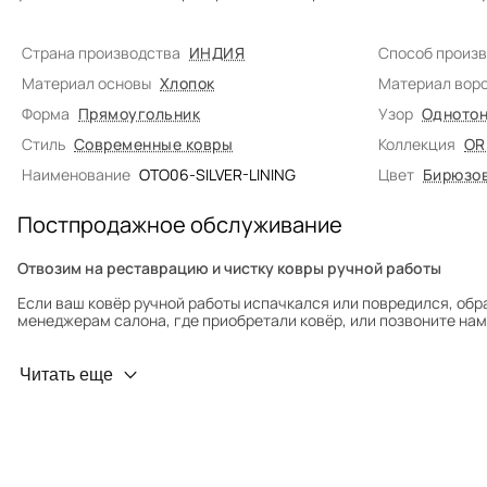
Страна производства
ИНДИЯ
Способ произ
Материал основы
Хлопок
Материал вор
Форма
Прямоугольник
Узор
Однотон
Стиль
Современные ковры
Коллекция
OR
Наименование
OTO06-SILVER-LINING
Цвет
Бирюзо
Постпродажное обслуживание
Отвозим на реставрацию и чистку ковры ручной работы
Если ваш ковёр ручной работы испачкался или повредился, обр
менеджерам салона, где приобретали ковёр, или позвоните нам 
Профилактика износа
Читать еще
Чтобы ковёр меньше изнашивался и выцветал, раз в полгода его
для равномерного распределения нагрузки. Мы возьмём эту раб
Проводим оценку ковров для страховки
Обратитесь в салон, где приобретали ковёр, договоритесь о за