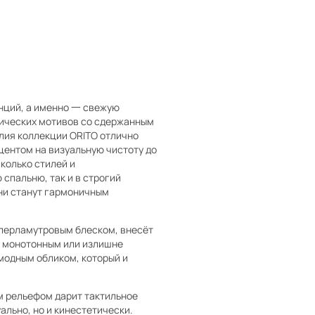
нций, а именно 一 свежую
нических мотивов со сдержанным
лия коллекции ORITO отлично
центом на визуальную чистоту до
колько стилей и
 спальню, так и в строгий
они станут гармоничным
перламутровым блеском, внесёт
р монотонным или излишне
модным обликом, который и
м рельефом дарит тактильное
ально, но и кинестетически.