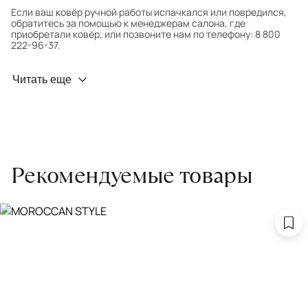
Если ваш ковёр ручной работы испачкался или повредился,
обратитесь за помощью к менеджерам салона, где
приобретали ковёр, или позвоните нам по телефону: 8 800
222-96-37.
Профилактика износа
Читать еще
Чтобы ковёр меньше изнашивался и выцветал, раз в полгода
его следует поворачивать на 180° для равномерного
распределения нагрузки. Мы возьмём эту работу на себя.
Проводим оценку ковров для страховки
Обратитесь в салон, где приобретали ковёр, договоритесь о
Рекомендуемые товары
заборе ковра экспертом либо привозите его в салон.