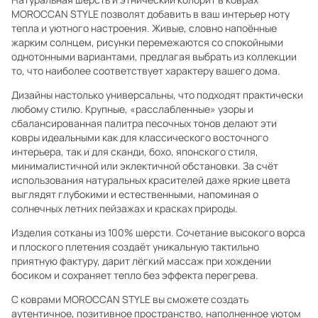
MOROCCAN STYLE позволят добавить в ваш интерьер ноту
тепла и уютного настроения. Живые, словно напоённые
жарким солнцем, рисунки перемежаются со спокойными
однотонными вариантами, предлагая выбрать из коллекции
то, что наиболее соответствует характеру вашего дома.
Дизайны настолько универсальны, что подходят практически
любому стилю. Крупные, «расслабленные» узоры и
сбалансированная палитра песочных тонов делают эти
ковры идеальными как для классического восточного
интерьера, так и для сканди, бохо, японского стиля,
минималистичной или эклектичной обстановки. За счёт
использования натуральных красителей даже яркие цвета
выглядят глубокими и естественными, напоминая о
солнечных летних пейзажах и красках природы.
Изделия сотканы из 100% шерсти. Сочетание высокого ворса
и плоского плетения создаёт уникальную тактильно
приятную фактуру, дарит лёгкий массаж при хождении
босиком и сохраняет тепло без эффекта перегрева.
С коврами MOROCCAN STYLE вы сможете создать
аутентичное, позитивное пространство, наполненное уютом