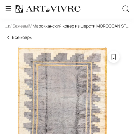
льник
...
/ Бежевый
/ Марокканский ковер из шерсти MOROCCAN STYLE
...
Все ковры