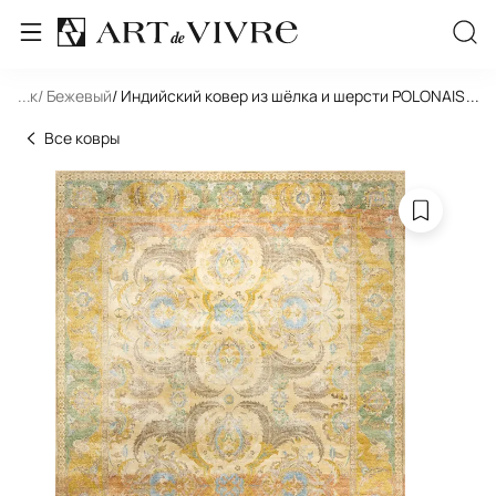
льник
...
/ Бежевый
/ Индийский ковер из шёлка и шерсти POLONAISE
...
Все ковры