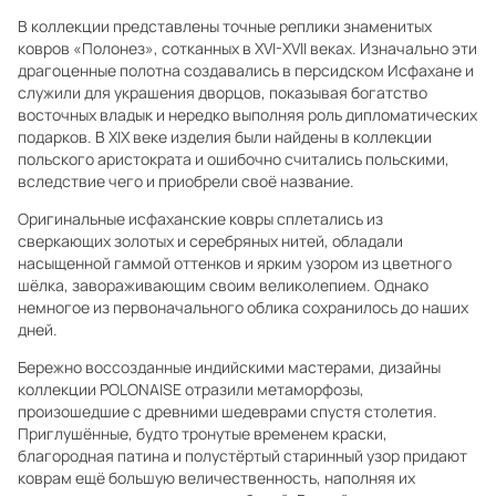
В коллекции представлены точные реплики знаменитых
ковров «Полонез», сотканных в XVI-XVII веках. Изначально эти
драгоценные полотна создавались в персидском Исфахане и
служили для украшения дворцов, показывая богатство
восточных владык и нередко выполняя роль дипломатических
подарков. В XIX веке изделия были найдены в коллекции
польского аристократа и ошибочно считались польскими,
вследствие чего и приобрели своё название.
Оригинальные исфаханские ковры сплетались из
сверкающих золотых и серебряных нитей, обладали
насыщенной гаммой оттенков и ярким узором из цветного
шёлка, завораживающим своим великолепием. Однако
немногое из первоначального облика сохранилось до наших
дней.
Бережно воссозданные индийскими мастерами, дизайны
коллекции POLONAISE отразили метаморфозы,
произошедшие с древними шедеврами спустя столетия.
Приглушённые, будто тронутые временем краски,
благородная патина и полустёртый старинный узор придают
коврам ещё большую величественность, наполняя их