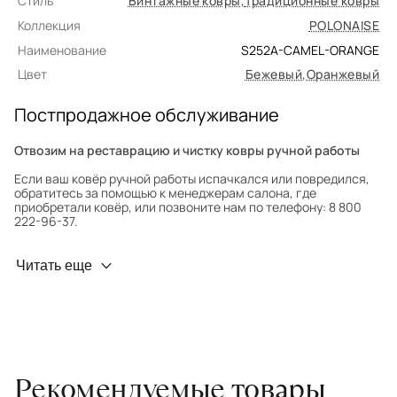
Стиль
Винтажные ковры
,
Традиционные ковры
Коллекция
POLONAISE
Наименование
S252A-CAMEL-ORANGE
Цвет
Бежевый
,
Оранжевый
Постпродажное обслуживание
Отвозим на реставрацию и чистку ковры ручной работы
Если ваш ковёр ручной работы испачкался или повредился,
обратитесь за помощью к менеджерам салона, где
приобретали ковёр, или позвоните нам по телефону: 8 800
222-96-37.
Профилактика износа
Читать еще
Чтобы ковёр меньше изнашивался и выцветал, раз в полгода
его следует поворачивать на 180° для равномерного
распределения нагрузки. Мы возьмём эту работу на себя.
Проводим оценку ковров для страховки
Обратитесь в салон, где приобретали ковёр, договоритесь о
Рекомендуемые товары
заборе ковра экспертом либо привозите его в салон.