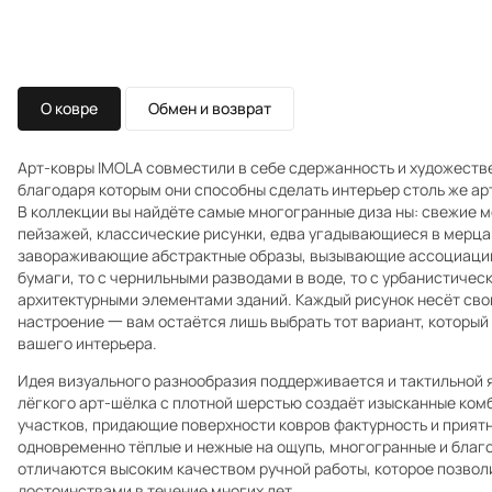
О ковре
Обмен и возврат
Арт-ковры IMOLA совместили в себе сдержанность и художеств
благодаря которым они способны сделать интерьер столь же ар
В коллекции вы найдёте самые многогранные диза ны: свежие 
пейзажей, классические рисунки, едва угадывающиеся в мерца
завораживающие абстрактные образы, вызывающие ассоциации
бумаги, то с чернильными разводами в воде, то с урбанистичес
архитектурными элементами зданий. Каждый рисунок несёт сво
настроение 一 вам остаётся лишь выбрать тот вариант, который
вашего интерьера.
Идея визуального разнообразия поддерживается и тактильной 
лёгкого арт-шёлка с плотной шерстью создаёт изысканные ком
участков, придающие поверхности ковров фактурность и прият
одновременно тёплые и нежные на ощупь, многогранные и благор
отличаются высоким качеством ручной работы, которое позвол
достоинствами в течение многих лет.