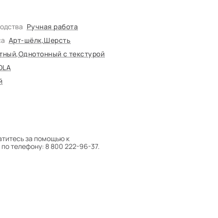
водства
Ручная работа
са
Арт-шёлк
,
Шерсть
тный
,
Однотонный с текстурой
OLA
й
атитесь за помощью к
по телефону: 8 800 222-96-37.
 следует поворачивать на 180°
оту на себя.