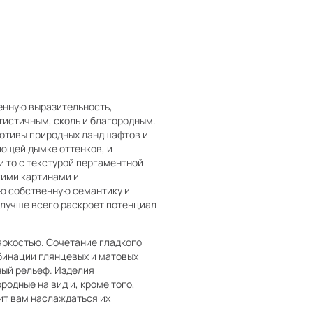
енную выразительность,
тистичным, сколь и благородным.
мотивы природных ландшафтов и
ющей дымке оттенков, и
 то с текстурой пергаментной
кими картинами и
ю собственную семантику и
 лучше всего раскроет потенциал
яркостью. Сочетание гладкого
бинации глянцевых и матовых
ный рельеф. Изделия
одные на вид и, кроме того,
ит вам наслаждаться их