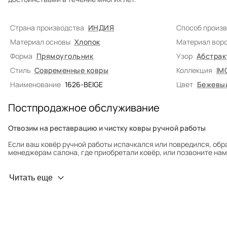
Страна производства
ИНДИЯ
Способ произ
Материал основы
Хлопок
Материал вор
Форма
Прямоугольник
Узор
Абстрак
Стиль
Современные ковры
Коллекция
IM
Наименование
1626-BEIGE
Цвет
Бежевы
Постпродажное обслуживание
Отвозим на реставрацию и чистку ковры ручной работы
Если ваш ковёр ручной работы испачкался или повредился, обр
менеджерам салона, где приобретали ковёр, или позвоните нам 
Профилактика износа
Читать еще
Чтобы ковёр меньше изнашивался и выцветал, раз в полгода его
для равномерного распределения нагрузки. Мы возьмём эту раб
Проводим оценку ковров для страховки