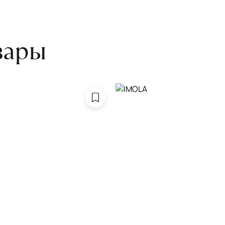
боре ковра экспертом либо
вары