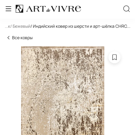
льник
...
/ Бежевый
/ Индийский ковер из шерсти и арт-шёлка CHROME
...
Все ковры