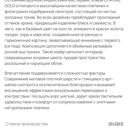
GOLD отличаются высочайшим качеством плетения и
филигранно подобранной палитрой, состоящей из чистых
холодных тонов. Во всех дизайнах преобладает прохладный
оттенок хрома, придающий изделиям блеск и свежесть. В
него, как в базовый цвет на холсте, вливаются краски золота,
лазури, охры и марсала, создавая многогранную и
гармоничную картину, захватывающую внимание с первого
взгляда. Композиция дополняется объёмным рельефом
ручной выстрижки. Такой ковёр наполнит интерьер
сверкающими искрами цвета, придав пространству
роскошный и чарующий облик.
Впечатление поддерживается сложностью фактуры.
Соединение матовой плотной шерсти и глянцевого арт-
шёлка смотрится исключительно благородно и вызывает
восхищение эффектными визуальными переходами и
контрастами. На ощупь ворс мягкий, дарит яркое тактильное
удовольствие и комфорт от соприкосновения с элитными
натуральными тканями.
Страна производства
ИНДИЯ