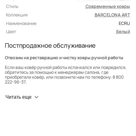
Стиль
Современные ковры
Коллекция
BARCELONA ART
Наименование
ECRU
Цвет
Белый
Постпродажное обслуживание
Отвозим на реставрацию и чистку ковры ручной работы
Если ваш ковёр ручной работы испачкался или повредился,
обратитесь за помощью к менеджерам салона, где
приобретали ковёр, или позвоните нам по телефону: 8 800
222-96-37.
Профилактика износа
Читать еще
Чтобы ковёр меньше изнашивался и выцветал, раз в полгода
его следует поворачивать на 180° для равномерного
распределения нагрузки. Мы возьмём эту работу на себя.
Проводим оценку ковров для страховки
Обратитесь в салон, где приобретали ковёр, договоритесь о