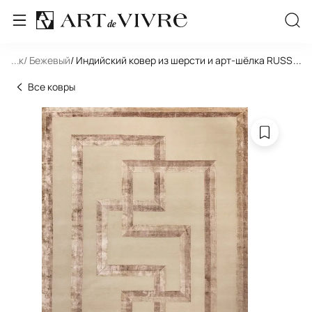
льник
...
/ Бежевый
/ Индийский ковер из шерсти и арт-шёлка RUSSEL
...
Все ковры