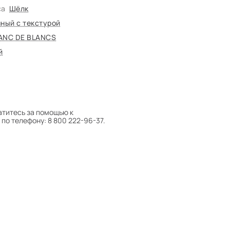
са
Шёлк
ный с текстурой
ANC DE BLANCS
й
атитесь за помощью к
по телефону: 8 800 222-96-37.
 следует поворачивать на 180°
оту на себя.
боре ковра экспертом либо