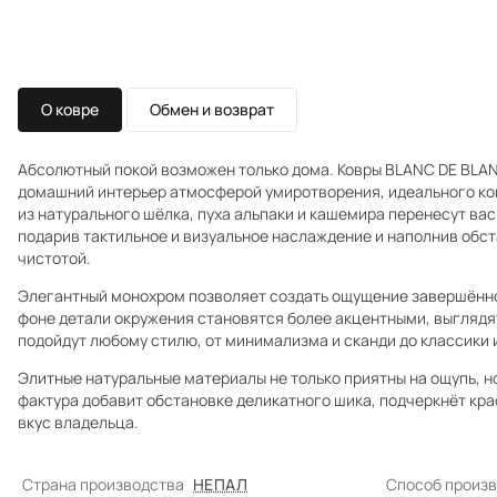
О ковре
Обмен и возврат
Абсолютный покой возможен только дома. Ковры BLANC DE BLAN
домашний интерьер атмосферой умиротворения, идеального ко
из натурального шёлка, пуха альпаки и кашемира перенесут вас
подарив тактильное и визуальное наслаждение и наполнив обст
чистотой.
Элегантный монохром позволяет создать ощущение завершённ
фоне детали окружения становятся более акцентными, выглядя
подойдут любому стилю, от минимализма и сканди до классики и
Элитные натуральные материалы не только приятны на ощупь, 
фактура добавит обстановке деликатного шика, подчеркнёт кра
вкус владельца.
Страна производства
НЕПАЛ
Способ произ