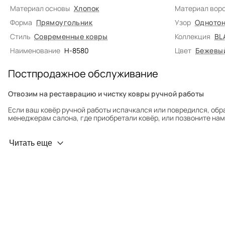
Материал основы
Хлопок
Материал вор
Форма
Прямоугольник
Узор
Однотон
Стиль
Современные ковры
Коллекция
BL
Наименование
H-8580
Цвет
Бежевы
Постпродажное обслуживание
Отвозим на реставрацию и чистку ковры ручной работы
Если ваш ковёр ручной работы испачкался или повредился, обр
менеджерам салона, где приобретали ковёр, или позвоните нам 
Профилактика износа
Читать еще
Чтобы ковёр меньше изнашивался и выцветал, раз в полгода его
для равномерного распределения нагрузки. Мы возьмём эту раб
Проводим оценку ковров для страховки
Обратитесь в салон, где приобретали ковёр, договоритесь о за
привозите его в салон.