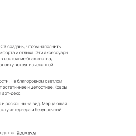
CS созданы, чтобы наполнить
мфорта и отдыха. Эти аксессуары
 в состояние блаженства,
ановку вокруг изысканной
ости. На благородном светлом
т эстетичнее и целостнее. Ковры
 арт-деко.
но и роскошны на вид. Мерцающая
соту интерьера и безупречный
водства
Хендлум