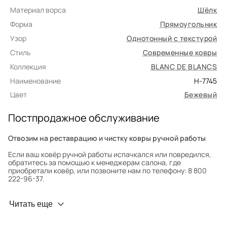
Материал ворса
Шёлк
Форма
Прямоугольник
Узор
Однотонный с текстурой
Стиль
Современные ковры
Коллекция
BLANC DE BLANCS
Наименование
H-7745
Цвет
Бежевый
Постпродажное обслуживание
Отвозим на реставрацию и чистку ковры ручной работы
Если ваш ковёр ручной работы испачкался или повредился,
обратитесь за помощью к менеджерам салона, где
приобретали ковёр, или позвоните нам по телефону: 8 800
222-96-37.
Профилактика износа
Читать еще
Чтобы ковёр меньше изнашивался и выцветал, раз в полгода
его следует поворачивать на 180° для равномерного