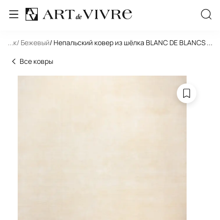
льник
...
/ Бежевый
/ Непальский ковер из шёлка BLANC DE BLANCS H-7
...
Все ковры