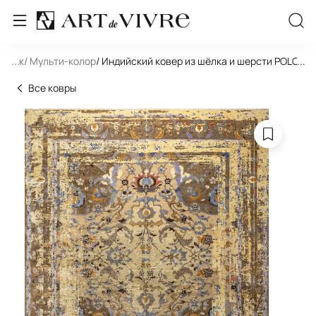
льник
...
/ Мульти-колор
/ Индийский ковер из шёлка и шерсти POLONAI
...
Все ковры