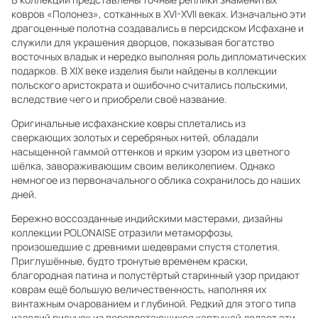
ковров «Полонез», сотканных в XVI-XVII веках. Изначально эти
драгоценные полотна создавались в персидском Исфахане и
служили для украшения дворцов, показывая богатство
восточных владык и нередко выполняя роль дипломатических
подарков. В XIX веке изделия были найдены в коллекции
польского аристократа и ошибочно считались польскими,
вследствие чего и приобрели своё название.
Оригинальные исфаханские ковры сплетались из
сверкающих золотых и серебряных нитей, обладали
насыщенной гаммой оттенков и ярким узором из цветного
шёлка, завораживающим своим великолепием. Однако
немногое из первоначального облика сохранилось до наших
дней.
Бережно воссозданные индийскими мастерами, дизайны
коллекции POLONAISE отразили метаморфозы,
произошедшие с древними шедеврами спустя столетия.
Приглушённые, будто тронутые временем краски,
благородная патина и полустёртый старинный узор придают
коврам ещё большую величественность, наполняя их
винтажным очарованием и глубиной. Редкий для этого типа
изделий рисунок из переплетающихся картушей делает эти