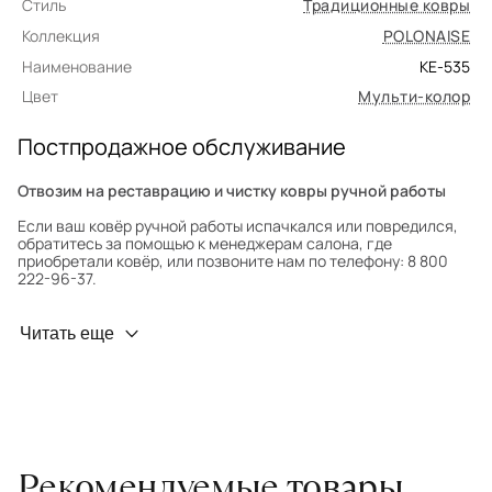
Стиль
Традиционные ковры
Коллекция
POLONAISE
Наименование
KE-535
Цвет
Мульти-колор
Постпродажное обслуживание
Отвозим на реставрацию и чистку ковры ручной работы
Если ваш ковёр ручной работы испачкался или повредился,
обратитесь за помощью к менеджерам салона, где
приобретали ковёр, или позвоните нам по телефону: 8 800
222-96-37.
Профилактика износа
Читать еще
Чтобы ковёр меньше изнашивался и выцветал, раз в полгода
его следует поворачивать на 180° для равномерного
распределения нагрузки. Мы возьмём эту работу на себя.
Проводим оценку ковров для страховки
Обратитесь в салон, где приобретали ковёр, договоритесь о
Рекомендуемые товары
заборе ковра экспертом либо привозите его в салон.