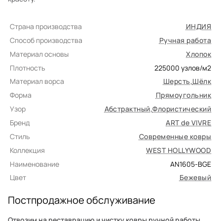
Страна производства
ИНДИЯ
Способ производства
Ручная работа
Материал основы
Хлопок
Плотность
225000
узлов/м2
Материал ворса
Шерсть
,
Шёлк
Форма
Прямоугольник
Узор
Абстрактный
,
Флористический
Бренд
ART de VIVRE
Стиль
Современные ковры
Коллекция
WEST HOLLYWOOD
Наименование
AN1605-BGE
Цвет
Бежевый
Постпродажное обслуживание
Отвозим на реставрацию и чистку ковры ручной работы