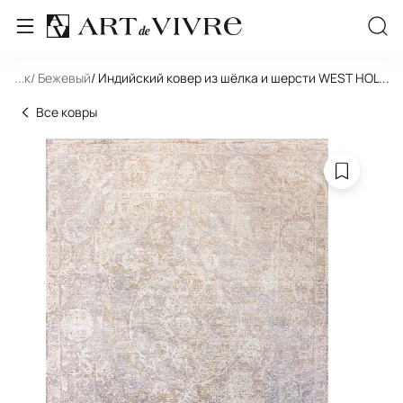
льник
...
/ Бежевый
/ Индийский ковер из шёлка и шерсти WEST HOLL
...
Все ковры