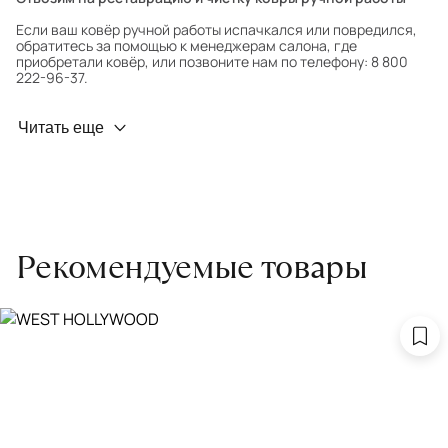
Если ваш ковёр ручной работы испачкался или повредился,
обратитесь за помощью к менеджерам салона, где
приобретали ковёр, или позвоните нам по телефону: 8 800
222-96-37.
Профилактика износа
Читать еще
Чтобы ковёр меньше изнашивался и выцветал, раз в полгода
его следует поворачивать на 180° для равномерного
распределения нагрузки. Мы возьмём эту работу на себя.
Проводим оценку ковров для страховки
Обратитесь в салон, где приобретали ковёр, договоритесь о
Рекомендуемые товары
заборе ковра экспертом либо привозите его в салон.