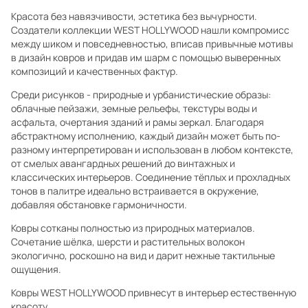
Красота без навязчивости, эстетика без вычурности.
Создатели коллекции WEST HOLLYWOOD нашли компромисс
между шиком и повседневностью, вписав привычные мотивы
в дизайн ковров и придав им шарм с помощью выверенных
композиций и качественных фактур.
Среди рисунков - природные и урбанистические образы:
облачные пейзажи, земные рельефы, текстуры воды и
асфальта, очертания зданий и рамы зеркал. Благодаря
абстрактному исполнению, каждый дизайн может быть по-
разному интерпретирован и использован в любом контексте,
от смелых авангардных решений до винтажных и
классических интерьеров. Соединение тёплых и прохладных
тонов в палитре идеально встраивается в окружение,
добавляя обстановке гармоничности.
Ковры сотканы полностью из природных материалов.
Сочетание шёлка, шерсти и растительных волокон
экологично, роскошно на вид и дарит нежные тактильные
ощущения.
Ковры WEST HOLLYWOOD привнесут в интерьер естественную
красоту.