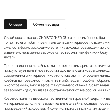
О ковре
Обмен и возврат
Дизайнерские ковры CHRISTOPHER GUY от одноимённого британс
то, за что его любят и ценят владельцы интерьеров по всему ми
смелость форм, роскошную эстетику ар-деко, совмещённую с 
видением, неизменно высокое качество элитных фактур и безу
детали.
Представленные дизайны отличаются тонким аристократизмом. 
присутствует явный новаторский дух, делающий ковры коллек
современного интерьера. Рисунки отсылают к природным ландш
хребтов до поверхности камня или ряби воды. Подобная образн
многогранным, внося эффект внутреннего объёма. Эстетичная 
завершает идею, придавая обстановке поистине роскошный вид
Ковры сотканы из высококачественной натуральной шерсти и ш
материалов дополняет выразительные дизайны, создавая сове
произведений искусства. И конечно, прикасаться к этим издели