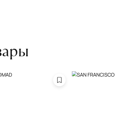
оту на себя.
боре ковра экспертом либо
вары