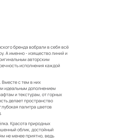
кого бренда вобрали в себя всё
ру. А именно - изящество линий и
оригинальным авторским
пречность исполнения каждой
Вместе с тем в них
ции идеальным дополнением
афтам и текстурам, от горных
ость делает пространство
глубокая палитра цветов
.
ёлка. Красота природных
ршенный облик, достойный
ям не менее приятно, ведь