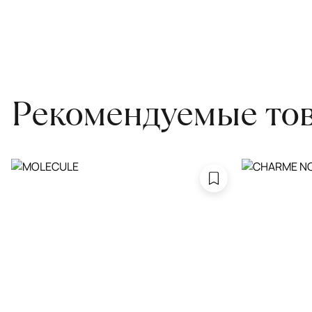
для равномерного распределения нагрузки. Мы возьмём эту раб
Проводим оценку ковров для страховки
Обратитесь в салон, где приобретали ковёр, договоритесь о за
привозите его в салон.
Рекомендуемые то