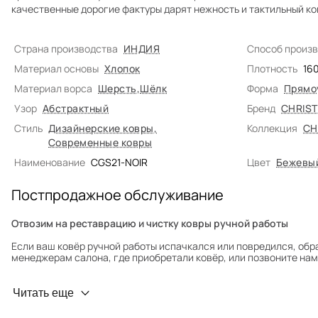
качественные дорогие фактуры дарят нежность и тактильный к
Страна производства
ИНДИЯ
Способ произ
Материал основы
Хлопок
Плотность
16
Материал ворса
Шерсть
,
Шёлк
Форма
Прямо
Узор
Абстрактный
Бренд
CHRIS
Стиль
Дизайнерские ковры
,
Коллекция
CH
Современные ковры
Наименование
CGS21-NOIR
Цвет
Бежевы
Постпродажное обслуживание
Отвозим на реставрацию и чистку ковры ручной работы
Если ваш ковёр ручной работы испачкался или повредился, обр
менеджерам салона, где приобретали ковёр, или позвоните нам 
Профилактика износа
Читать еще
Чтобы ковёр меньше изнашивался и выцветал, раз в полгода его