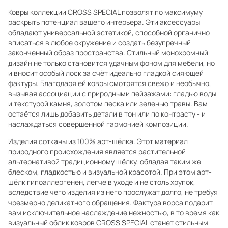
Ковры коллекции CROSS SPEСIAL позволят по максимуму
раскрыть потенциал вашего интерьера. Эти аксессуары
обладают универсальной эстетикой, способной органично
вписаться в любое окружение и создать безупречный
законченный образ пространства. Стильный монохромный
дизайн не только становится удачным фоном для мебели, но
и вносит особый лоск за счёт идеально гладкой сияющей
фактуры. Благодаря ей ковры смотрятся свежо и необычно,
вызывая ассоциации с природными пейзажами: гладью воды
и текстурой камня, золотом песка или зеленью травы. Вам
остаётся лишь добавить детали в тон или по контрасту - и
наслаждаться совершенной гармонией композиции.
Изделия сотканы из 100% арт-шёлка. Этот материал
природного происхождения является растительной
альтернативой традиционному шёлку, обладая таким же
блеском, гладкостью и визуальной красотой. При этом арт-
шёлк гипоаллергенен, легче в уходе и не столь хрупок,
вследствие чего изделия из него прослужат долго, не требуя
чрезмерно деликатного обращения. Фактура ворса подарит
вам исключительное наслаждение нежностью, в то время как
визуальный облик ковров CROSS SPEСIAL станет стильным