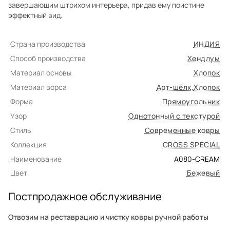
завершающим штрихом интерьера, придав ему поистине
эффектный вид.
Страна производства
ИНДИЯ
Способ производства
Хендлум
Материал основы
Хлопок
Материал ворса
Арт-шёлк
,
Хлопок
Форма
Прямоугольник
Узор
Однотонный с текстурой
Стиль
Современные ковры
Коллекция
CROSS SPEСIAL
Наименование
A080-CREAM
Цвет
Бежевый
Постпродажное обслуживание
Отвозим на реставрацию и чистку ковры ручной работы