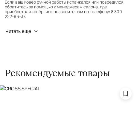
Если ваш ковёр ручной работы испачкался или повредился,
обратитесь за помощью к менеджерам салона, где
приобретали ковёр, или позвоните нам по телефону: 8 800
222-96-37.
Профилактика износа
Читать еще
Чтобы ковёр меньше изнашивался и выцветал, раз в полгода
его следует поворачивать на 180° для равномерного
распределения нагрузки. Мы возьмём эту работу на себя.
Проводим оценку ковров для страховки
Обратитесь в салон, где приобретали ковёр, договоритесь о
Рекомендуемые товары
заборе ковра экспертом либо привозите его в салон.