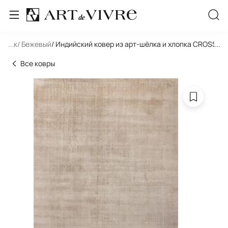
льник
...
/ Бежевый
/ Индийский ковер из арт-шёлка и хлопка CROSS 
...
Все ковры