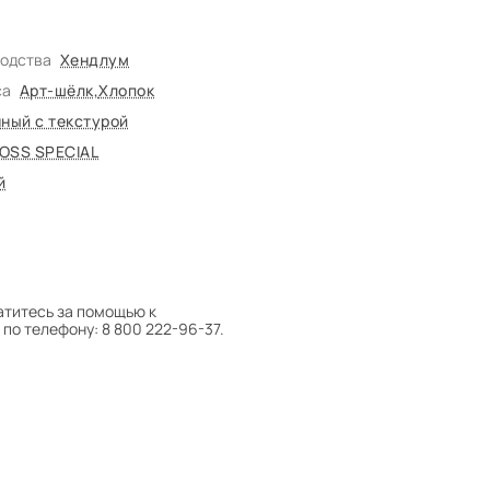
водства
Хендлум
са
Арт-шёлк
,
Хлопок
ный с текстурой
OSS SPEСIAL
й
атитесь за помощью к
по телефону: 8 800 222-96-37.
 следует поворачивать на 180°
оту на себя.