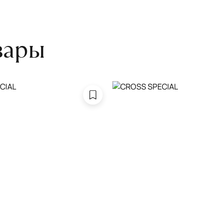
боре ковра экспертом либо
вары