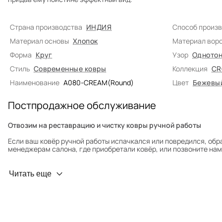
Страна производства
ИНДИЯ
Способ произ
Материал основы
Хлопок
Материал вор
Форма
Круг
Узор
Однотон
Стиль
Современные ковры
Коллекция
CR
Наименование
A080-CREAM(Round)
Цвет
Бежевы
Постпродажное обслуживание
Отвозим на реставрацию и чистку ковры ручной работы
Если ваш ковёр ручной работы испачкался или повредился, обр
менеджерам салона, где приобретали ковёр, или позвоните нам 
Профилактика износа
Читать еще
Чтобы ковёр меньше изнашивался и выцветал, раз в полгода его
для равномерного распределения нагрузки. Мы возьмём эту раб
Проводим оценку ковров для страховки