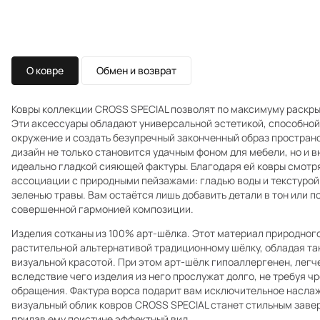
О ковре
Обмен и возврат
Ковры коллекции CROSS SPEСIAL позволят по максимуму раскры
Эти аксессуары обладают универсальной эстетикой, способной
окружение и создать безупречный законченный образ простран
дизайн не только становится удачным фоном для мебели, но и в
идеально гладкой сияющей фактуры. Благодаря ей ковры смотр
ассоциации с природными пейзажами: гладью воды и текстурой 
зеленью травы. Вам остаётся лишь добавить детали в тон или п
совершенной гармонией композиции.
Изделия сотканы из 100% арт-шёлка. Этот материал природног
растительной альтернативой традиционному шёлку, обладая та
визуальной красотой. При этом арт-шёлк гипоаллергенен, легче 
вследствие чего изделия из него прослужат долго, не требуя ч
обращения. Фактура ворса подарит вам исключительное наслаж
визуальный облик ковров CROSS SPEСIAL станет стильным зав
придав ему поистине эффектный вид.