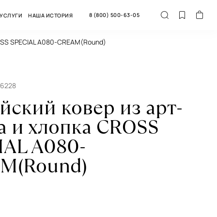
8 (800) 500-63-05
УСЛУГИ
НАША ИСТОРИЯ
ROSS SPEСIAL A080-CREAM(Round)
66228
йский ковер из арт-
а и хлопка CROSS
IAL A080-
M(Round)