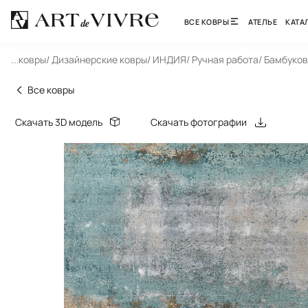
ВСЕ КОВРЫ
АТЕЛЬЕ
КАТА
 Все ковры
...
/ Дизайнерские ковры
/ ИНДИЯ
/ Ручная работа
/ Бамбуко
Все ковры
Скачать 3D модель
Скачать фотографии