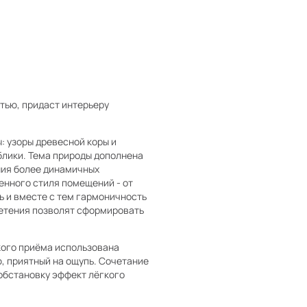
тью, придаст интерьеру
 узоры древесной коры и
блики. Тема природы дополнена
ния более динамичных
енного стиля помещений - от
ь и вместе с тем гармоничность
летения позволят сформировать
кого приёма использована
, приятный на ощупь. Сочетание
обстановку эффект лёгкого