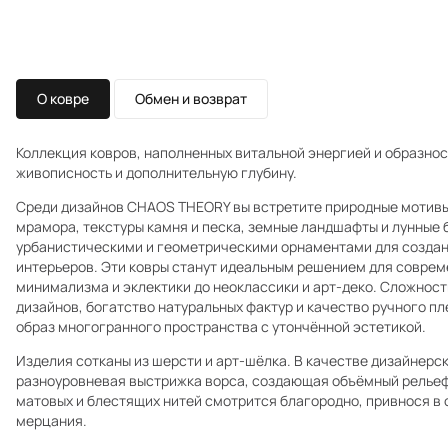
О ковре
Обмен и возврат
Коллекция ковров, наполненных витальной энергией и образнос
живописность и дополнительную глубину.
Среди дизайнов CHAOS THEORY вы встретите природные мотивы:
мрамора, текстуры камня и песка, земные ландшафты и лунные 
урбанистическими и геометрическими орнаментами для созда
интерьеров. Эти ковры станут идеальным решением для соврем
минимализма и эклектики до неоклассики и арт-деко. Сложност
дизайнов, богатство натуральных фактур и качество ручного п
образ многогранного пространства с утончённой эстетикой.
Изделия сотканы из шерсти и арт-шёлка. В качестве дизайнерс
разноуровневая выстрижка ворса, создающая объёмный рельеф
матовых и блестящих нитей смотрится благородно, привнося в 
мерцания.