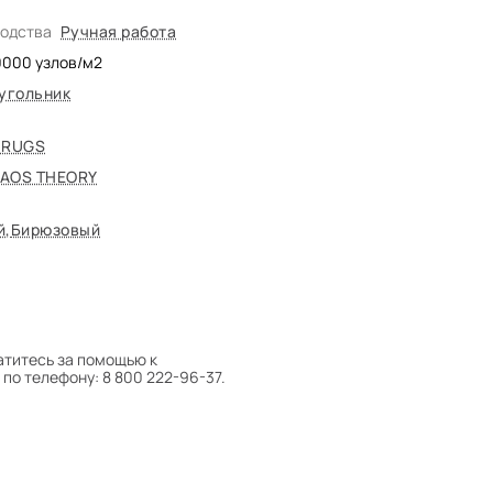
водства
Ручная работа
0000
узлов/м2
угольник
 RUGS
AOS THEORY
й
,
Бирюзовый
атитесь за помощью к
по телефону: 8 800 222-96-37.
 следует поворачивать на 180°
оту на себя.