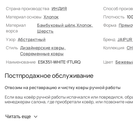
Страна производства
ИНДИЯ
Способ произ
Материал основы
Хлопок
Плотность
10
Материал
Бамбуковый шёлк
,
Хлопок
,
Форма
Прямо
ворса
Шерсть
Узор
Абстрактный
Бренд
JAIPUR
Стиль
Дизайнерские ковры
,
Коллекция
CH
Современные ковры
Наименование
ESK351-WHITE-FTURQ
Цвет
Бежевы
Постпродажное обслуживание
Отвозим на реставрацию и чистку ковры ручной работы
Если ваш ковёр ручной работы испачкался или повредился, обр
менеджерам салона, где приобретали ковёр, или позвоните нам 
Профилактика износа
Читать еще
Чтобы ковёр меньше изнашивался и выцветал, раз в полгода его
для равномерного распределения нагрузки. Мы возьмём эту раб