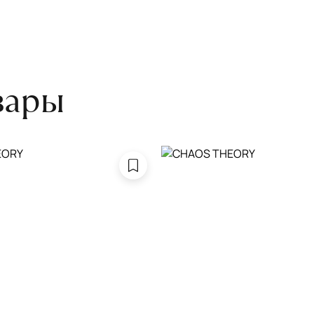
боре ковра экспертом либо
вары