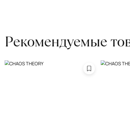
Проводим оценку ковров для страховки
Обратитесь в салон, где приобретали ковёр, договоритесь о за
привозите его в салон.
Рекомендуемые то