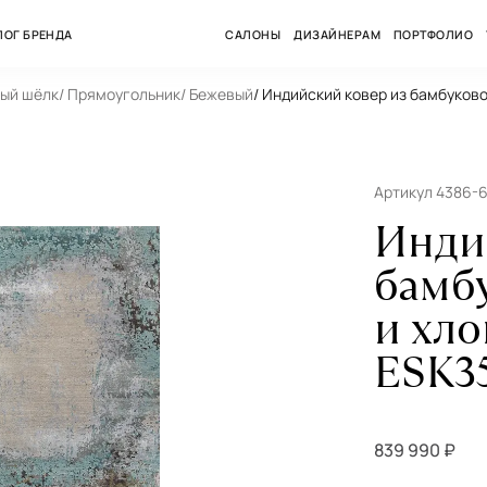
ЛОГ БРЕНДА
САЛОНЫ
ДИЗАЙНЕРАМ
ПОРТФОЛИО
вый шёлк
/ Прямоугольник
/ Бежевый
/ Индийский ковер из бамбуков
Артикул 4386-
Инди
бамб
и хл
ESK3
839 990 ₽