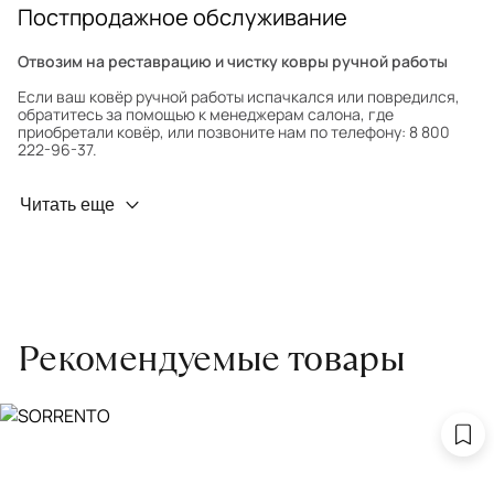
Постпродажное обслуживание
Отвозим на реставрацию и чистку ковры ручной работы
Если ваш ковёр ручной работы испачкался или повредился,
обратитесь за помощью к менеджерам салона, где
приобретали ковёр, или позвоните нам по телефону: 8 800
222-96-37.
Профилактика износа
Читать еще
Чтобы ковёр меньше изнашивался и выцветал, раз в полгода
его следует поворачивать на 180° для равномерного
распределения нагрузки. Мы возьмём эту работу на себя.
Проводим оценку ковров для страховки
Обратитесь в салон, где приобретали ковёр, договоритесь о
Рекомендуемые товары
заборе ковра экспертом либо привозите его в салон.