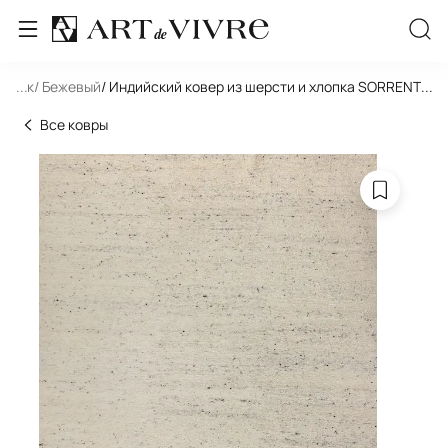
льник
...
/ Бежевый
/ Индийский ковер из шерсти и хлопка SORRENTO 
...
Все ковры