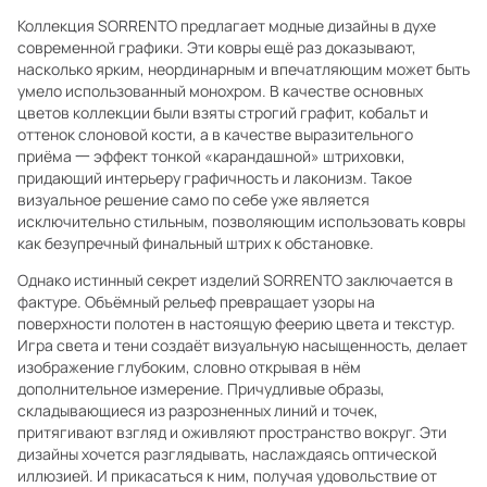
Коллекция SORRENTO предлагает модные дизайны в духе
современной графики. Эти ковры ещё раз доказывают,
насколько ярким, неординарным и впечатляющим может быть
умело использованный монохром. В качестве основных
цветов коллекции были взяты строгий графит, кобальт и
оттенок слоновой кости, а в качестве выразительного
приёма 一 эффект тонкой «карандашной» штриховки,
придающий интерьеру графичность и лаконизм. Такое
визуальное решение само по себе уже является
исключительно стильным, позволяющим использовать ковры
как безупречный финальный штрих к обстановке.
Однако истинный секрет изделий SORRENTO заключается в
фактуре. Объёмный рельеф превращает узоры на
поверхности полотен в настоящую феерию цвета и текстур.
Игра света и тени создаёт визуальную насыщенность, делает
изображение глубоким, словно открывая в нём
дополнительное измерение. Причудливые образы,
складывающиеся из разрозненных линий и точек,
притягивают взгляд и оживляют пространство вокруг. Эти
дизайны хочется разглядывать, наслаждаясь оптической
иллюзией. И прикасаться к ним, получая удовольствие от