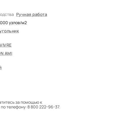
водства
Ручная работа
5000
узлов/м2
угольник
 VIVRE
N AMI
й
атитесь за помощью к
по телефону: 8 800 222-96-37.
 следует поворачивать на 180°