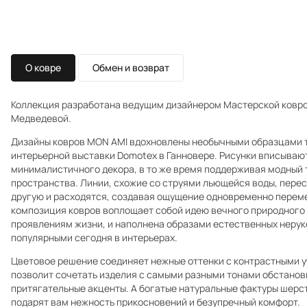
О ковре
Обмен и возврат
Коллекция разработана ведущим дизайнером Мастерской ковров 
Медведевой.
Дизайны ковров MON AMI вдохновлены необычными образцами 
интерьерной выставки Domotex в Ганновере. Рисунки вписываю
минималистичного декора, в то же время поддерживая модный 
пространства. Линии, схожие со струями льющейся воды, перес
другую и расходятся, создавая ощущение одновременно переме
композиция ковров воплощает собой идею вечного природного 
проявлениям жизни, и наполнена образами естественных нерук
популярными сегодня в интерьерах.
Цветовое решение соединяет нежные оттенки с контрастными у
позволит сочетать изделия с самыми разными тонами обстановк
притягательные акценты. А богатые натуральные фактуры шерс
подарят вам нежность прикосновений и безупречный комфорт.