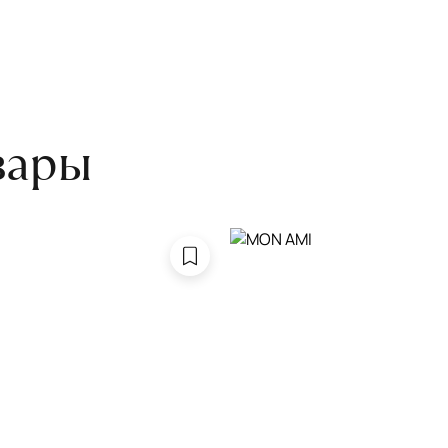
оту на себя.
боре ковра экспертом либо
вары