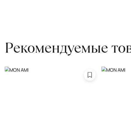
для равномерного распределения нагрузки. Мы возьмём эту раб
Проводим оценку ковров для страховки
Обратитесь в салон, где приобретали ковёр, договоритесь о за
привозите его в салон.
Рекомендуемые то