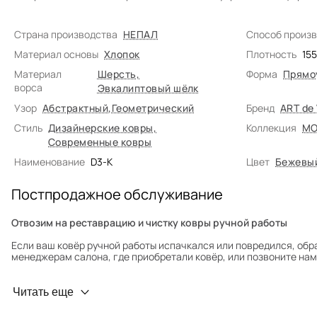
Страна производства
НЕПАЛ
Способ произ
Материал основы
Хлопок
Плотность
15
Материал
Шерсть
,
Форма
Прямо
ворса
Эвкалиптовый шёлк
Узор
Абстрактный
,
Геометрический
Бренд
ART de
Стиль
Дизайнерские ковры
,
Коллекция
MO
Современные ковры
Наименование
D3-K
Цвет
Бежевы
Постпродажное обслуживание
Отвозим на реставрацию и чистку ковры ручной работы
Если ваш ковёр ручной работы испачкался или повредился, обр
менеджерам салона, где приобретали ковёр, или позвоните нам 
Профилактика износа
Читать еще
Чтобы ковёр меньше изнашивался и выцветал, раз в полгода его