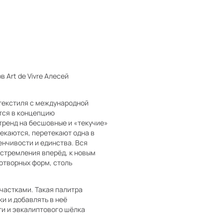
Art de Vivre Алесей
текстиля с международной
тся в концепцию
тренд на бесшовные и «текучие»
екаются, перетекают одна в
нчивости и единства. Вся
стремления вперёд, к новым
отворных форм, столь
частками. Такая палитра
и и добавлять в неё
ти и эвкалиптового шёлка