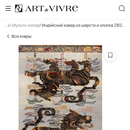
льник
...
/ Мульти-колор
/ Индийский ковер из шерсти и хлопка ZIEGLE
...
Все ковры