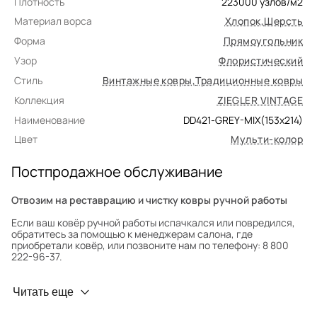
Плотность
223000
узлов/м2
Материал ворса
Хлопок
,
Шерсть
Форма
Прямоугольник
Узор
Флористический
Стиль
Винтажные ковры
,
Традиционные ковры
Коллекция
ZIEGLER VINTAGE
Наименование
DD421-GREY-MIX(153x214)
Цвет
Мульти-колор
Постпродажное обслуживание
Отвозим на реставрацию и чистку ковры ручной работы
Если ваш ковёр ручной работы испачкался или повредился,
обратитесь за помощью к менеджерам салона, где
приобретали ковёр, или позвоните нам по телефону: 8 800
222-96-37.
Профилактика износа
Читать еще
Чтобы ковёр меньше изнашивался и выцветал, раз в полгода