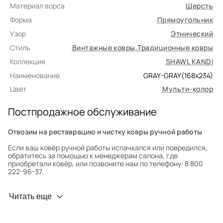
Материал ворса
Шерсть
Форма
Прямоугольник
Узор
Этнический
Стиль
Винтажные ковры
,
Традиционные ковры
Коллекция
SHAWL KANDI
Наименование
GRAY-GRAY(168x234)
Цвет
Мульти-колор
Постпродажное обслуживание
Отвозим на реставрацию и чистку ковры ручной работы
Если ваш ковёр ручной работы испачкался или повредился,
обратитесь за помощью к менеджерам салона, где
приобретали ковёр, или позвоните нам по телефону: 8 800
222-96-37.
Профилактика износа
Читать еще
Чтобы ковёр меньше изнашивался и выцветал, раз в полгода
его следует поворачивать на 180° для равномерного