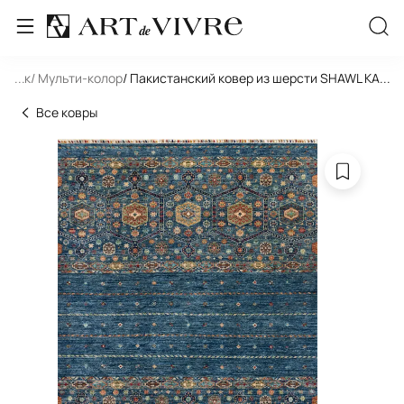
льник
...
/ Мульти-колор
/ Пакистанский ковер из шерсти SHAWL KANDI
...
Все ковры