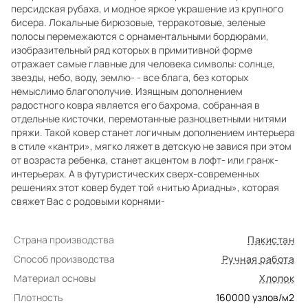
персидская рубаха, и модное яркое украшение из крупного
бисера. Локальные бирюзовые, терракотовые, зеленые
полосы перемежаются с орнаментальными бордюрами,
изобразительный ряд которых в примитивной форме
отражает самые главные для человека символы: солнце,
звезды, небо, воду, землю- - все блага, без которых
немыслимо благополучие. Изящным дополнением
радостного ковра является его бахрома, собранная в
отдельные кисточки, перемотанные разноцветными нитями
пряжи. Такой ковер станет логичным дополнением интерьера
в стиле «кантри», мягко ляжет в детскую не завися при этом
от возраста ребенка, станет акцентом в лофт- или гранж-
интерьерах. А в футуристических сверх-современных
решениях этот ковер будет той «нитью Ариадны», которая
свяжет Вас с родовыми корнями-
Страна производства
Пакистан
Способ производства
Ручная работа
Материал основы
Хлопок
Плотность
160000
узлов/м2