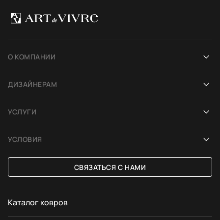
О КОМПАНИИ
Наша история
ДИЗАЙНЕРАМ
Салоны
Сотрудничество
УСЛУГИ
Проекты
Ковёр для фотосесcии
Демонстрация в интерьере
Блог
УСЛОВИЯ
Подбор по фото интерьера
Платформа
Доставка и оплата
СВЯЗАТЬСЯ С НАМИ
Ковёр на заказ
Обмен и возврат
Договор-оферта
Каталог ковров