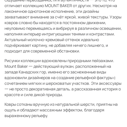
отличает коллекцию MOUNT BAKER от других. Несмотря на
лаконичное однотонное исполнение, эти дизайны
захватывают внимание за счёт яркой, живой текстуры. Узоры
ковров словно бы находятся в постоянном движении,
неуловимо перемещаясь и вибрируя в различном освещении,
наполняя интерьер интригующими тенями и контрастами.
Актуальный молочно-кремовый оттенок идеально
подчёркивает картину, не добавляя ничего лишнего, и
подходит для современной обстановки.
Рисунки коллекции вдохновлены природными пейзажами.
Mount Baker 一 действующий вулкан, расположенный на
западе Канадских гор, именно его заснеженные виды
вдохновили дизайнеров на создание рельефной фактуры с
сочетанием мягких и шероховатых участков. Эти аксессуары
一 не просто декоративная деталь, а рассказанная история о
красоте и силе дикой природы.
Ковры сотканы вручную из натуральной шерсти, приятны на
ощупь и обладают массажным эффектом, благодаря
выраженному рельефу.