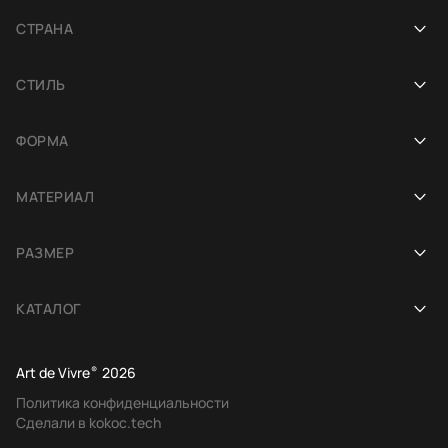
СТРАНА
Афганистан
СТИЛЬ
Индия
Современные
ФОРМА
Иран
Этнические
Круглые
Китай
МАТЕРИАЛ
Персидские
Дорожки
Турция
Шерстяные
Гобелены
РАЗМЕР
Овальные
Пакистан
Кашемировые
Европейская классика
80 на 150 см
Квадратные
Марокко
КАТАЛОГ
Безворсовые
Традиционные
120 на 180 см
Фигурные
Все ковры
Дизайнерские
160 на 230 см
Art de Vivre
®
2026
Китайские шерстяные
Политика конфиденциальности
Винтажные
200 на 200 см
Сделали в kokoc.tech
Индийские шерстяные
Детские