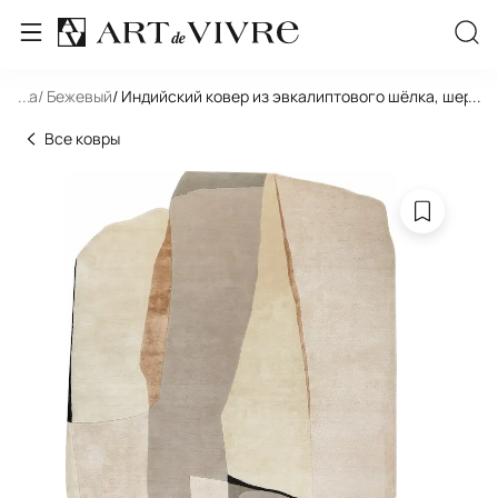
игура
...
/ Бежевый
/ Индийский ковер из эвкалиптового шёлка, шерсти
...
Все ковры