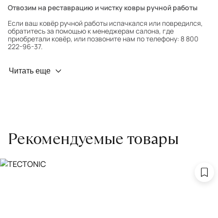
Отвозим на реставрацию и чистку ковры ручной работы
Если ваш ковёр ручной работы испачкался или повредился,
обратитесь за помощью к менеджерам салона, где
приобретали ковёр, или позвоните нам по телефону: 8 800
222-96-37.
Профилактика износа
Читать еще
Чтобы ковёр меньше изнашивался и выцветал, раз в полгода
его следует поворачивать на 180° для равномерного
распределения нагрузки. Мы возьмём эту работу на себя.
Проводим оценку ковров для страховки
Обратитесь в салон, где приобретали ковёр, договоритесь о
Рекомендуемые товары
заборе ковра экспертом либо привозите его в салон.