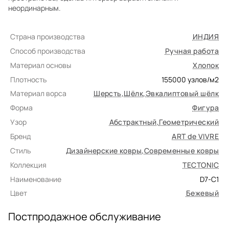
неординарным.
Страна производства
ИНДИЯ
Способ производства
Ручная работа
Материал основы
Хлопок
Плотность
155000
узлов/м2
Материал ворса
Шерсть
,
Шёлк
,
Эвкалиптовый шёлк
Форма
Фигура
Узор
Абстрактный
,
Геометрический
Бренд
ART de VIVRE
Стиль
Дизайнерские ковры
,
Современные ковры
Коллекция
TECTONIC
Наименование
D7-C1
Цвет
Бежевый
Постпродажное обслуживание