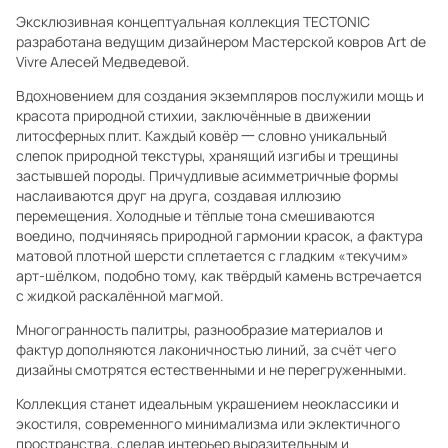
Эксклюзивная концептуальная коллекция TECTONIC
разработана ведущим дизайнером Мастерской ковров Art de
Vivre Алесей Медведевой.
Вдохновением для создания экземпляров послужили мощь и
красота природной стихии, заключённые в движении
литосферных плит. Каждый ковёр 一 словно уникальный
слепок природной текстуры, хранящий изгибы и трещины
застывшей породы. Причудливые асимметричные формы
наслаиваются друг на друга, создавая иллюзию
перемещения. Холодные и тёплые тона смешиваются
воедино, подчиняясь природной гармонии красок, а фактура
матовой плотной шерсти сплетается с гладким «текучим»
арт-шёлком, подобно тому, как твёрдый камень встречается
с жидкой раскалённой магмой.
Многогранность палитры, разнообразие материалов и
фактур дополняются лаконичностью линий, за счёт чего
дизайны смотрятся естественными и не перегруженными.
Коллекция станет идеальным украшением неоклассики и
экостиля, современного минимализма или эклектичного
пространства, сделав интерьер выразительным и