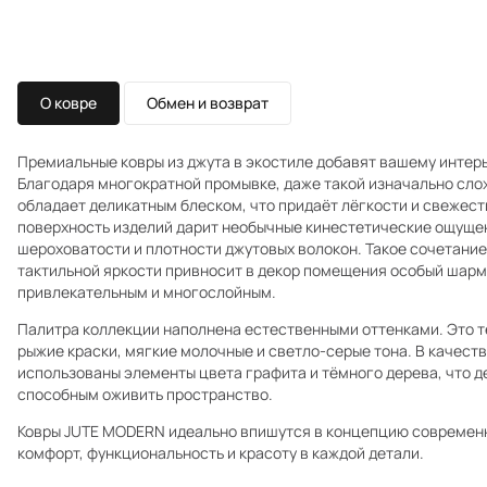
О ковре
Обмен и возврат
Премиальные ковры из джута в экостиле добавят вашему интер
Благодаря многократной промывке, даже такой изначально сл
обладает деликатным блеском, что придаёт лёгкости и свежест
поверхность изделий дарит необычные кинестетические ощущен
шероховатости и плотности джутовых волокон. Такое сочетание
тактильной яркости привносит в декор помещения особый шарм
привлекательным и многослойным.
Палитра коллекции наполнена естественными оттенками. Это т
рыжие краски, мягкие молочные и светло-серые тона. В качеств
использованы элементы цвета графита и тёмного дерева, что д
способным оживить пространство.
Ковры JUTE MODERN идеально впишутся в концепцию современ
комфорт, функциональность и красоту в каждой детали.