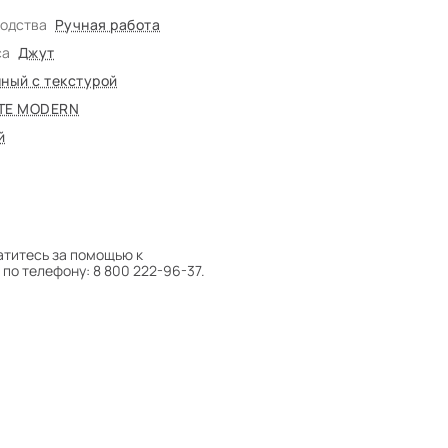
водства
Ручная работа
са
Джут
ный с текстурой
TE MODERN
й
атитесь за помощью к
по телефону: 8 800 222-96-37.
 следует поворачивать на 180°
оту на себя.
боре ковра экспертом либо