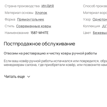
Страна производства
ИНДИЯ
Способ произ
Материал основы
Хлопок
Материал вор
Форма
Прямоугольник
Узор
Однотон
Стиль
Современные ковры
Коллекция
JU
Наименование
1587-WHITE
Цвет
Бежевы
Постпродажное обслуживание
Отвозим на реставрацию и чистку ковры ручной работы
Если ваш ковёр ручной работы испачкался или повредился, обр
менеджерам салона, где приобретали ковёр, или позвоните нам 
Профилактика износа
Читать еще
Чтобы ковёр меньше изнашивался и выцветал, раз в полгода его
для равномерного распределения нагрузки. Мы возьмём эту раб
Проводим оценку ковров для страховки
Обратитесь в салон, где приобретали ковёр, договоритесь о за
привозите его в салон.