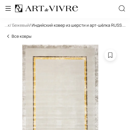
льник
...
/ Бежевый
/ Индийский ковер из шерсти и арт-шёлка RUSSEL 
...
Все ковры