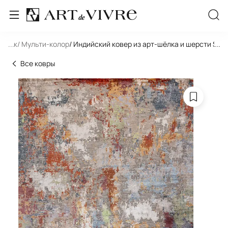
льник
...
/ Мульти-колор
/ Индийский ковер из арт-шёлка и шерсти STO
...
Все ковры