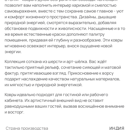
позволит вам наполнить интерьер харизмой и смелостью
самовыражения, вместе с тем сохранив самое главное - уют
и комфорт жизненного пространства. Дизайны, дышащие
природной энергией, смотрятся выразительно, добавляя
обстановке подвижности и живописности. Насыщенные и в то
же время естественные краски дополняют палитру
помещения, придавая ей глубину и разнообразие. Эти ковры
мгновенно освежают интерьер, внося ощущение новой
энергии.
Коллекция соткана из шерсти и арт-шёлка. Вас ждёт
тактильно приятный рельеф, сочетание сияющей и матовой
фактур, притягивающее взгляд. Прикосновение к ворсу
подарит наслаждение качеством натуральных материалов,
их мягкостью и природной энергетикой.
Ковры идеально подходят для гостиной или рабочего
кабинета. Их артистичный внешний вид не оставит
равнодушными ваших гостей, вызвав восхищённое внимание
и восторг.
Страна производства
ИНДИЯ