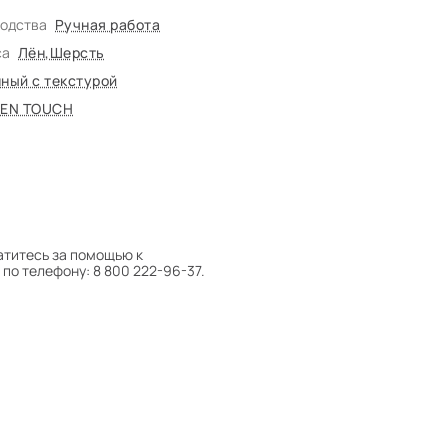
водства
Ручная работа
са
Лён
,
Шерсть
ный с текстурой
NEN TOUCH
атитесь за помощью к
по телефону: 8 800 222-96-37.
 следует поворачивать на 180°
оту на себя.
боре ковра экспертом либо