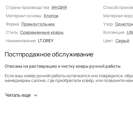
Страна производства
ИНДИЯ
Способ произ
Материал основы
Хлопок
Материал вор
Форма
Прямоугольник
Узор
Однотон
Стиль
Современные ковры
Коллекция
LI
Наименование
LT.GREY
Цвет
Серый
Постпродажное обслуживание
Отвозим на реставрацию и чистку ковры ручной работы
Если ваш ковёр ручной работы испачкался или повредился, обр
менеджерам салона, где приобретали ковёр, или позвоните нам 
Профилактика износа
Читать еще
Чтобы ковёр меньше изнашивался и выцветал, раз в полгода его
для равномерного распределения нагрузки. Мы возьмём эту раб
Проводим оценку ковров для страховки
Обратитесь в салон, где приобретали ковёр, договоритесь о за
привозите его в салон.