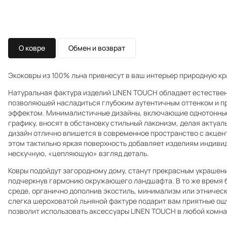
О ковре
Обмен и возврат
Экоковры из 100% льна привнесут в ваш интерьер природную кр
Натуральная фактура изделий LINEN TOUCH обладает естестве
позволяющей насладиться глубоким аутентичным оттенком и 
эффектом. Минималистичные дизайны, включающие однотонны
графику, вносят в обстановку стильный лаконизм, делая актуал
дизайн отлично впишется в современное пространство с акцент
этом тактильно яркая поверхность добавляет изделиям индивид
нескучную, «цепляющую» взгляд деталь.
Ковры подойдут загородному дому, станут прекрасным украшен
подчеркнув гармонию окружающего ландшафта. В то же время б
среде, органично дополнив экостиль, минимализм или этническ
слегка шероховатой льняной фактуре подарит вам приятные ощ
позволит использовать аксессуары LINEN TOUCH в любой комнат