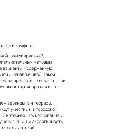
асоту и комфорт.
нной цветопередачей,
привлекательным матовым
е варианты и сдержанную
ьной и ненавязчивой. Такой
ом на простоте и лёгкости. При
уальности, превращая их в
ием веранды или террасы,
удут уместны и в городской
ий интерьер. Прикосновение к
ущения, а 100% экологичность
е, даже детской.